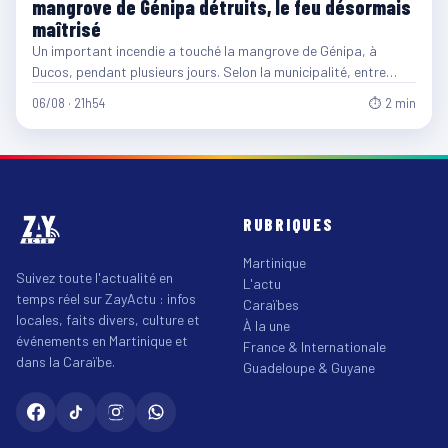
mangrove de Génipa détruits, le feu désormais
maîtrisé
Un important incendie a touché la mangrove de Génipa, à
Ducos, pendant plusieurs jours. Selon la municipalité, entre…
06/08 · 21h54
⏱ 2 min
RUBRIQUES
Martinique
Suivez toute l'actualité en
L'actu
temps réel sur ZayActu : infos
Caraïbes
locales, faits divers, culture et
À la une
événements en Martinique et
France & Internationale
dans la Caraïbe.
Guadeloupe & Guyane