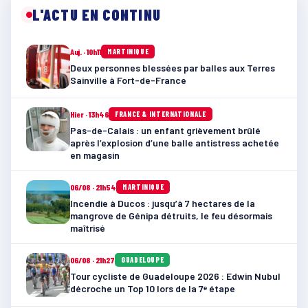
L'ACTU EN CONTINU
Auj. · 10h11
MARTINIQUE
Deux personnes blessées par balles aux Terres
Sainville à Fort-de-France
Hier · 13h46
FRANCE & INTERNATIONALE
Pas-de-Calais : un enfant grièvement brûlé
après l’explosion d’une balle antistress achetée
en magasin
06/08 · 21h54
MARTINIQUE
Incendie à Ducos : jusqu’à 7 hectares de la
mangrove de Génipa détruits, le feu désormais
maîtrisé
06/08 · 21h27
GUADELOUPE
Tour cycliste de Guadeloupe 2026 : Edwin Nubul
décroche un Top 10 lors de la 7ᵉ étape