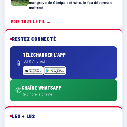
mangrove de Génipa détruits, le feu désormais
maîtrisé
VOIR TOUT LE FIL →
RESTEZ CONNECTÉ
TÉLÉCHARGER L'APP
📱
iOS & Android
CHAÎNE WHATSAPP
✆
Rejoindre la chaîne
LES + LUS