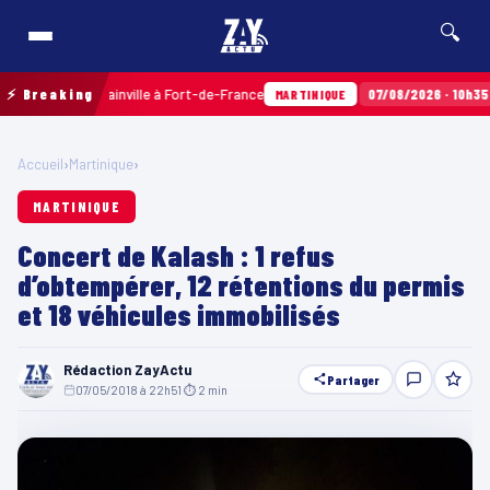
🔍
 Terres Sainville à Fort-de-France
⚡ Breaking
07/08/2026 · 10h35
Airbag
MARTINIQUE
Accueil
›
Martinique
›
MARTINIQUE
Concert de Kalash : 1 refus
d’obtempérer, 12 rétentions du permis
et 18 véhicules immobilisés
Rédaction ZayActu
Partager
07/05/2018 à 22h51
·
⏱ 2 min