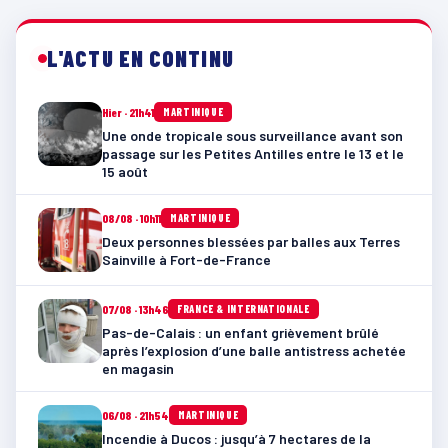
L'ACTU EN CONTINU
Hier · 21h41
MARTINIQUE
Une onde tropicale sous surveillance avant son
passage sur les Petites Antilles entre le 13 et le
15 août
08/08 · 10h11
MARTINIQUE
Deux personnes blessées par balles aux Terres
Sainville à Fort-de-France
07/08 · 13h46
FRANCE & INTERNATIONALE
Pas-de-Calais : un enfant grièvement brûlé
après l’explosion d’une balle antistress achetée
en magasin
06/08 · 21h54
MARTINIQUE
Incendie à Ducos : jusqu’à 7 hectares de la