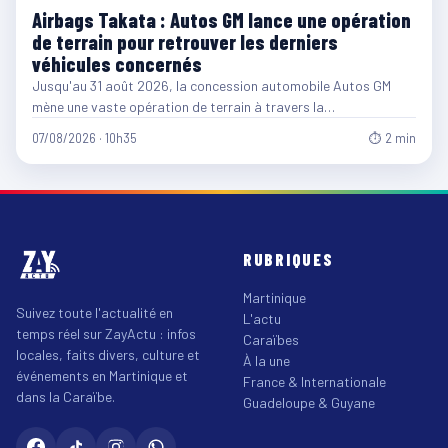
Airbags Takata : Autos GM lance une opération
de terrain pour retrouver les derniers
véhicules concernés
Jusqu'au 31 août 2026, la concession automobile Autos GM
mène une vaste opération de terrain à travers la…
07/08/2026 · 10h35
⏱ 2 min
RUBRIQUES
Martinique
Suivez toute l'actualité en
L'actu
temps réel sur ZayActu : infos
Caraïbes
locales, faits divers, culture et
À la une
événements en Martinique et
France & Internationale
dans la Caraïbe.
Guadeloupe & Guyane