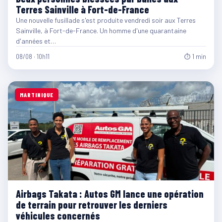
Terres Sainville à Fort-de-France
Une nouvelle fusillade s'est produite vendredi soir aux Terres
Sainville, à Fort-de-France. Un homme d'une quarantaine
d'années et…
08/08 · 10h11
⏱ 1 min
MARTINIQUE
Airbags Takata : Autos GM lance une opération
de terrain pour retrouver les derniers
véhicules concernés