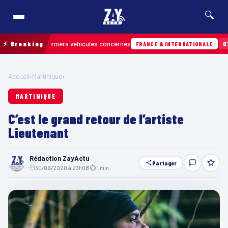
🔍
er les derniers véhicules concernés
⚡ Breaking
07/08 · 13
FRANCE & INTERNATIONALE
Accueil
›
Martinique
›
MARTINIQUE
C’est le grand retour de l’artiste
Lieutenant
Rédaction ZayActu
Partager
30/09/2020 à 23h08
·
⏱ 1 min