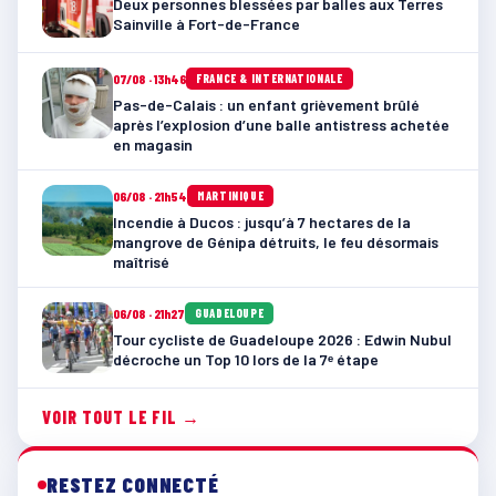
Deux personnes blessées par balles aux Terres
Sainville à Fort-de-France
07/08 · 13h46
FRANCE & INTERNATIONALE
Pas-de-Calais : un enfant grièvement brûlé
après l’explosion d’une balle antistress achetée
en magasin
06/08 · 21h54
MARTINIQUE
Incendie à Ducos : jusqu’à 7 hectares de la
mangrove de Génipa détruits, le feu désormais
maîtrisé
06/08 · 21h27
GUADELOUPE
Tour cycliste de Guadeloupe 2026 : Edwin Nubul
décroche un Top 10 lors de la 7ᵉ étape
VOIR TOUT LE FIL →
RESTEZ CONNECTÉ