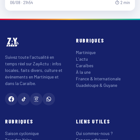
06/08 · 21h54
⏱ 2 min
RUBRIQUES
Martinique
Suivez toute l'actualité en
L'actu
temps réel sur ZayActu : infos
Caraïbes
locales, faits divers, culture et
À la une
événements en Martinique et
France & Internationale
dans la Caraïbe.
Guadeloupe & Guyane
RUBRIQUES
LIENS UTILES
Saison cyclonique
Qui sommes-nous ?
Tour des Yoles
Espace adhérent