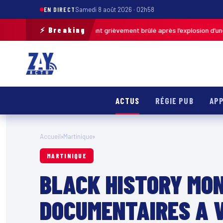
EN DIRECT
Samedi 8 août 2026 · 02h58
⚡ Breaking
-de-Calais : un enfant grièvement brûlé après l’explosion d’une balle an
ACTUS
RÉGIE PUB
APP
Accueil
›
Martinique
›
MARTINIQUE
BLACK HISTORY MON
DOCUMENTAIRES A 