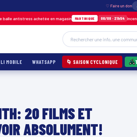
♡ Faire un don
tistress achetée en magasin
Incendie à Ducos
06/08 · 21h54
MARTINIQUE
LI MOBILE
WHATSAPP
🌀 SAISON CYCLONIQUE
TH: 20 FILMS ET
VOIR ABSOLUMENT!