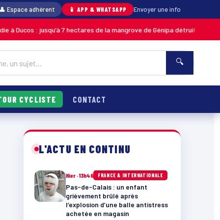
👤 Espace adhérent
📱 APP & WHATSAPP
Envoyer une info
 : jusqu’à 7 hectares de la mangrove de Génipa détruits, le feu désormais
🔍
TOUR CYCLISTE
CONTACT
L'ACTU EN CONTINU
Hier · 13h46
FRANCE & INTERNATIONALE
Pas-de-Calais : un enfant
grièvement brûlé après
l’explosion d’une balle antistress
achetée en magasin