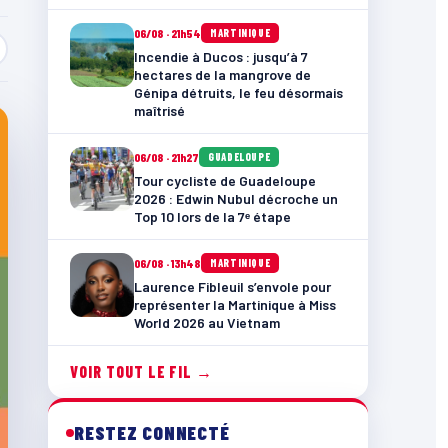
06/08 · 21h54
MARTINIQUE
Incendie à Ducos : jusqu’à 7
hectares de la mangrove de
Génipa détruits, le feu désormais
maîtrisé
06/08 · 21h27
GUADELOUPE
Tour cycliste de Guadeloupe
2026 : Edwin Nubul décroche un
Top 10 lors de la 7ᵉ étape
06/08 · 13h48
MARTINIQUE
Laurence Fibleuil s’envole pour
représenter la Martinique à Miss
World 2026 au Vietnam
VOIR TOUT LE FIL →
RESTEZ CONNECTÉ