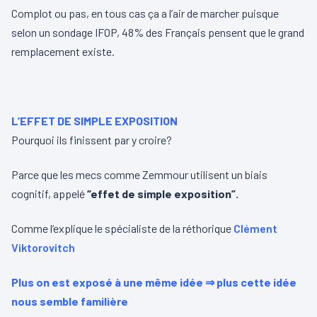
v
Complot ou pas, en tous cas ça a l’air de marcher puisque
i
selon un sondage IFOP, 48% des Français pensent que le grand
d
remplacement existe.
é
o
L’EFFET DE SIMPLE EXPOSITION
Pourquoi ils finissent par y croire?
Parce que les mecs comme Zemmour utilisent un biais
cognitif, appelé
“effet de simple exposition”.
Comme l’explique le spécialiste de la réthorique
Clément
Viktorovitch
Plus on est exposé à une même idée ⇒ plus cette idée
nous semble familière