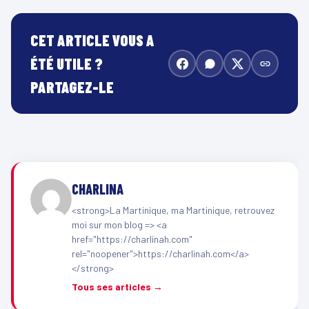
CET ARTICLE VOUS A
ÉTÉ UTILE ?
PARTAGEZ-LE
CHARLINA
<strong>La Martinique, ma Martinique, retrouvez
moi sur mon blog => <a
href="https://charlinah.com"
rel="noopener">https://charlinah.com</a>
</strong>
Tous ses articles →