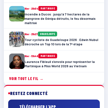
Hier · 21h54
MARTINIQUE
Incendie à Ducos : jusqu’à 7 hectares de la
mangrove de Génipa détruits, le feu désormais
maîtrisé
Hier · 21h27
GUADELOUPE
Tour cycliste de Guadeloupe 2026 : Edwin Nubul
décroche un Top 10 lors de la 7ᵉ étape
Hier · 13h48
MARTINIQUE
Laurence Fibleuil s’envole pour représenter la
Martinique à Miss World 2026 au Vietnam
VOIR TOUT LE FIL →
RESTEZ CONNECTÉ
TÉLÉCHARGER L'APP