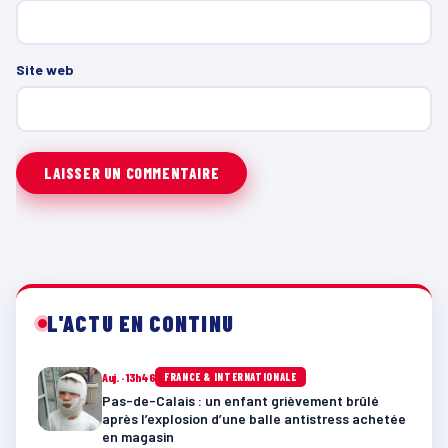
Site web
L'ACTU EN CONTINU
Auj. · 13h46
FRANCE & INTERNATIONALE
Pas-de-Calais : un enfant grièvement brûlé
après l’explosion d’une balle antistress achetée
en magasin