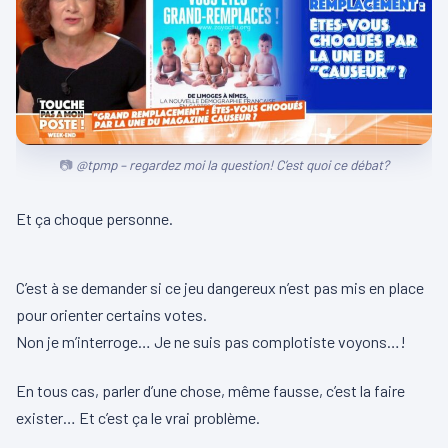
@tpmp – regardez moi la question! C’est quoi ce débat?
Et ça choque personne.
00:00
00:02
L
C’est à se demander si ce jeu dangereux n’est pas mis en place
e
pour orienter certains votes.
c
Non je m’interroge… Je ne suis pas complotiste voyons…!
t
e
En tous cas, parler d’une chose, même fausse, c’est la faire
u
exister… Et c’est ça le vrai problème.
r