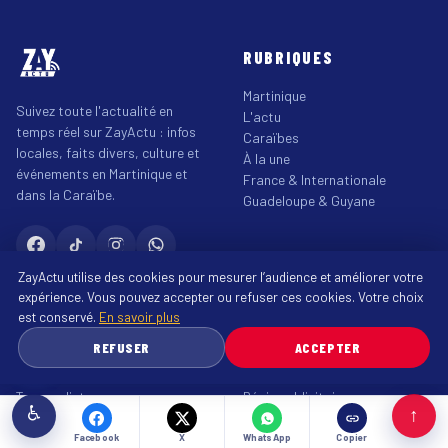
RUBRIQUES
Martinique
Suivez toute l'actualité en
L'actu
temps réel sur ZayActu : infos
Caraïbes
locales, faits divers, culture et
À la une
événements en Martinique et
France & Internationale
dans la Caraïbe.
Guadeloupe & Guyane
ZayActu utilise des cookies pour mesurer l’audience et améliorer votre
expérience. Vous pouvez accepter ou refuser ces cookies. Votre choix
RUBRIQUES
LIENS UTILES
est conservé.
En savoir plus
REFUSER
ACCEPTER
Saison cyclonique
Qui sommes-nous ?
Tour des Yoles
Espace adhérent
Tour cycliste
Régie publicitaire
♿
↑
Soutenir ZayActu
Contact
Facebook
X
WhatsApp
Copier