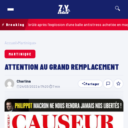
🔍
brûlé après l’explosion d’une balle antistress achetée en magasin
⚡ Breaking
MARTINIQU
Accueil
›
Martinique
›
MARTINIQUE
ATTENTION AU GRAND REMPLACEMENT
Charlina
Partager
24/03/2022 à 17h20
·
⏱ 7 min