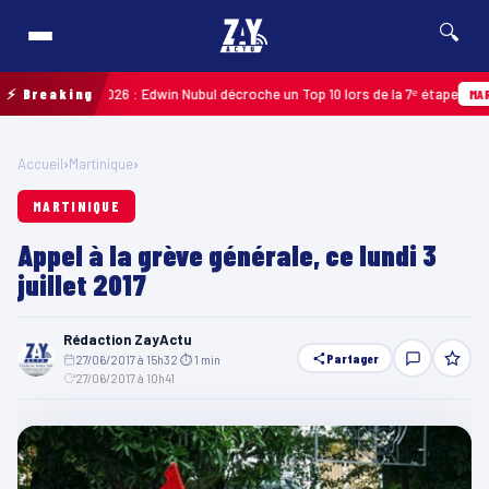
🔍
uadeloupe 2026 : Edwin Nubul décroche un Top 10 lors de la 7ᵉ étape
⚡ Breaking
MARTINI
Accueil
›
Martinique
›
MARTINIQUE
Appel à la grève générale, ce lundi 3
juillet 2017
Rédaction ZayActu
Partager
27/06/2017 à 15h32
·
⏱ 1 min
·
27/06/2017 à 10h41