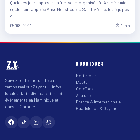
Quelques jours après les after-yoles organisés à l'Anse Meunier,
également appelée Anse Moustique, à Sainte-Anne, les équipes
du…
05/08 · 14h14
⏱ 4 min
RUBRIQUES
Martinique
Suivez toute l'actualité en
L'actu
temps réel sur ZayActu : infos
Caraïbes
locales, faits divers, culture et
À la une
événements en Martinique et
France & Internationale
dans la Caraïbe.
Guadeloupe & Guyane