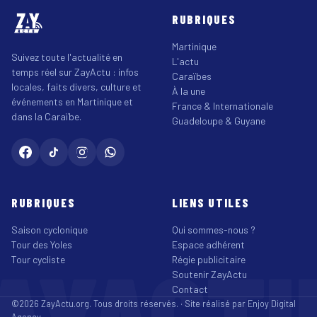
RUBRIQUES
Martinique
Suivez toute l'actualité en
L'actu
temps réel sur ZayActu : infos
Caraïbes
locales, faits divers, culture et
À la une
événements en Martinique et
France & Internationale
dans la Caraïbe.
Guadeloupe & Guyane
RUBRIQUES
LIENS UTILES
Saison cyclonique
Qui sommes-nous ?
Tour des Yoles
Espace adhérent
AYACT
Tour cycliste
Régie publicitaire
Soutenir ZayActu
Contact
©2026 ZayActu.org. Tous droits réservés. · Site réalisé par
Enjoy Digital
Agency