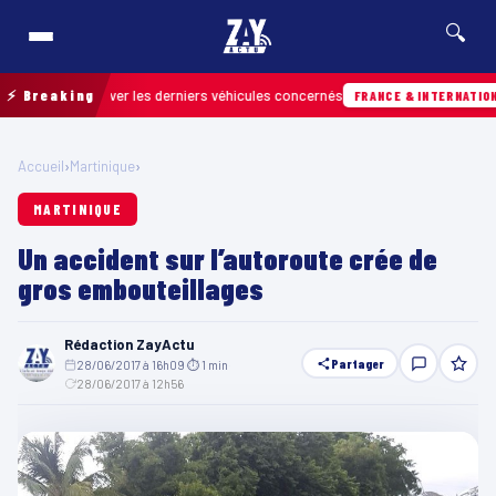
🔍
our retrouver les derniers véhicules concernés
⚡ Breaking
FRANCE & INTERNATIONALE
Accueil
›
Martinique
›
MARTINIQUE
Un accident sur l’autoroute crée de
gros embouteillages
Rédaction ZayActu
Partager
28/06/2017 à 16h09
·
⏱ 1 min
·
28/06/2017 à 12h56