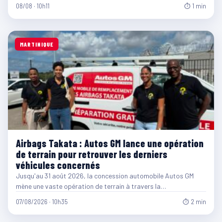
08/08 · 10h11
⏱ 1 min
MARTINIQUE
Airbags Takata : Autos GM lance une opération
de terrain pour retrouver les derniers
véhicules concernés
Jusqu'au 31 août 2026, la concession automobile Autos GM
mène une vaste opération de terrain à travers la…
07/08/2026 · 10h35
⏱ 2 min