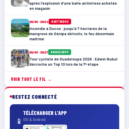
après l’explosion d’une balle antistress achetée
en magasin
06/08 · 21h54
MARTINIQUE
Incendie à Ducos : jusqu’à 7 hectares de la
mangrove de Génipa détruits, le feu désormais
maîtrisé
06/08 · 21h27
GUADELOUPE
Tour cycliste de Guadeloupe 2026 : Edwin Nubul
décroche un Top 10 lors de la 7ᵉ étape
VOIR TOUT LE FIL →
RESTEZ CONNECTÉ
TÉLÉCHARGER L'APP
📱
iOS & Android