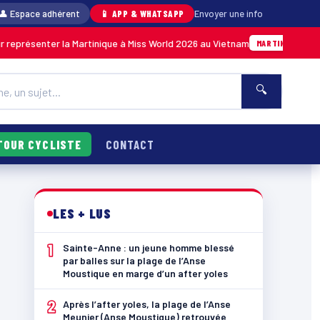
👤 Espace adhérent
📱 APP & WHATSAPP
Envoyer une info
nter la Martinique à Miss World 2026 au Vietnam
05/08 · 14
MARTINIQUE
🔍
TOUR CYCLISTE
CONTACT
LES + LUS
1
Sainte-Anne : un jeune homme blessé
par balles sur la plage de l’Anse
Moustique en marge d’un after yoles
2
Après l’after yoles, la plage de l’Anse
Meunier (Anse Moustique) retrouvée