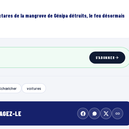
ectares de la mangrove de Génipa détruits, le feu désormais
S'ABONNER
Schœlcher
voitures
TAGEZ-LE