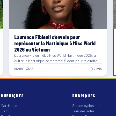
Laurence Fibleuil s’envole pour
représenter la Martinique à Miss World
2026 au Vietnam
Laurence Fibleuil, élue Miss World Martinique 2026, a
quitté la Martinique ce mercredi 5 août pour rejoindre
le…
06/08 · 13h48
⏱ 2 min
RUBRIQUES
RUBRIQUES
Martinique
Saison cyclonique
L'actu
Tour des Yoles