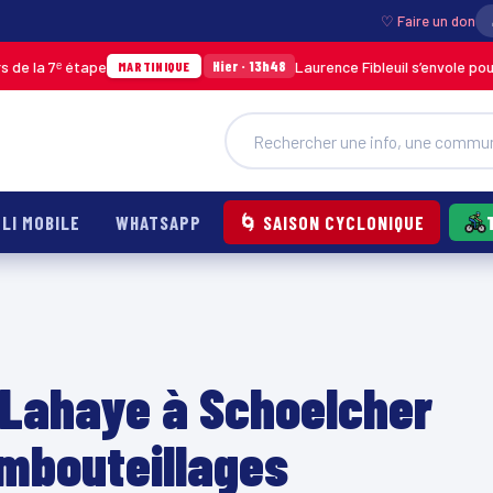
♡ Faire un don
 étape
Laurence Fibleuil s’envole pour représe
Hier · 13h48
MARTINIQUE
LI MOBILE
WHATSAPP
🌀 SAISON CYCLONIQUE
 Lahaye à Schoelcher
mbouteillages