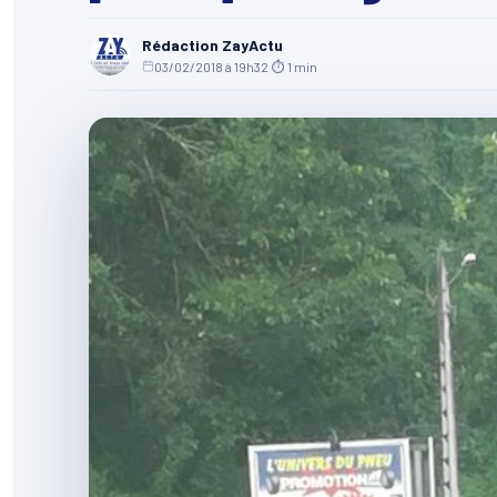
Rédaction ZayActu
03/02/2018 à 19h32
·
⏱ 1 min