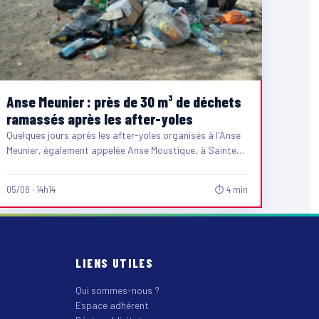
Anse Meunier : près de 30 m³ de déchets
ramassés après les after-yoles
Quelques jours après les after-yoles organisés à l'Anse
Meunier, également appelée Anse Moustique, à Sainte-
Anne, les équipes du…
05/08 · 14h14
⏱ 4 min
LIENS UTILES
Qui sommes-nous ?
Espace adhérent