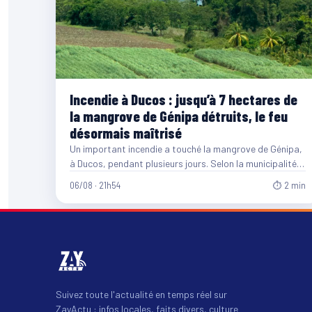
Incendie à Ducos : jusqu’à 7 hectares de
la mangrove de Génipa détruits, le feu
désormais maîtrisé
Un important incendie a touché la mangrove de Génipa,
à Ducos, pendant plusieurs jours. Selon la municipalité,
entre…
06/08 · 21h54
⏱ 2 min
Suivez toute l'actualité en temps réel sur
ZayActu : infos locales, faits divers, culture