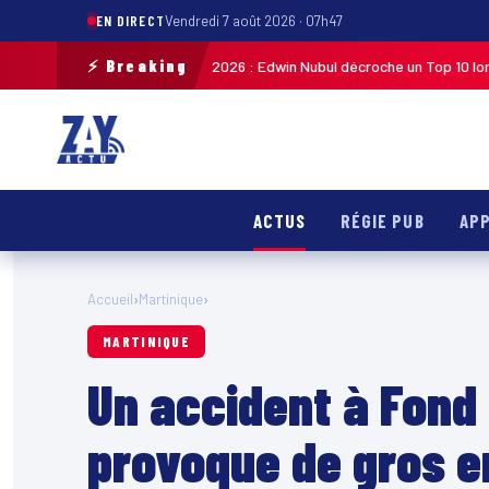
EN DIRECT
Vendredi 7 août 2026 · 07h47
⚡ Breaking
ycliste de Guadeloupe 2026 : Edwin Nubul décroche un Top 10 lors de la 7ᵉ
ACTUS
RÉGIE PUB
APP
Accueil
›
Martinique
›
MARTINIQUE
Un accident à Fond
provoque de gros e