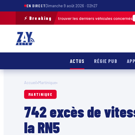
EN DIRECT
Dimanche 9 août 2026 · 02h27
⚡ Breaking
de terrain pour retrouver les derniers véhicules concernés
FRANCE & IN
ACTUS
RÉGIE PUB
APP
Accueil
›
Martinique
›
MARTINIQUE
742 excès de vites
la RN5