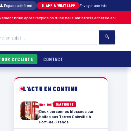
👤 Espace adhérent
📱 APP & WHATSAPP
Envoyer une info
après l’explosion d’une balle antistress achetée en magasin
MARTINIQUE
🔍
TOUR CYCLISTE
CONTACT
L'ACTU EN CONTINU
Hier · 10h11
MARTINIQUE
Deux personnes blessées par
balles aux Terres Sainville à
Fort-de-France