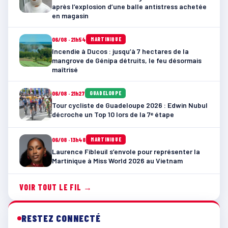
après l’explosion d’une balle antistress achetée
en magasin
06/08 · 21h54
MARTINIQUE
Incendie à Ducos : jusqu’à 7 hectares de la
mangrove de Génipa détruits, le feu désormais
maîtrisé
06/08 · 21h27
GUADELOUPE
Tour cycliste de Guadeloupe 2026 : Edwin Nubul
décroche un Top 10 lors de la 7ᵉ étape
06/08 · 13h48
MARTINIQUE
Laurence Fibleuil s’envole pour représenter la
Martinique à Miss World 2026 au Vietnam
VOIR TOUT LE FIL →
RESTEZ CONNECTÉ