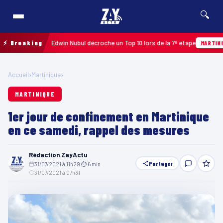
🔍
e 2026 : Edwin Nubul décroche un Top 10 lors de la 7ᵉ étape
⚡ Breaking
H
MARTINIQUE
Accueil
›
Martinique
›
MARTINIQUE
1er jour de confinement en Martinique
en ce samedi, rappel des mesures
Rédaction ZayActu
Partager
31/07/2021 à 11h29
·
⏱ 6 min
·
31/07/2021 à 07h31