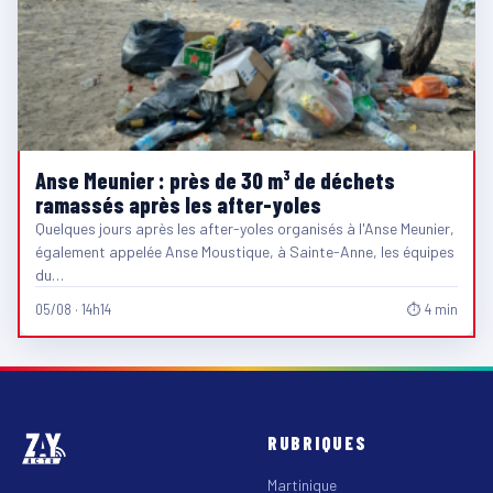
Anse Meunier : près de 30 m³ de déchets
ramassés après les after-yoles
Quelques jours après les after-yoles organisés à l'Anse Meunier,
également appelée Anse Moustique, à Sainte-Anne, les équipes
du…
05/08 · 14h14
⏱ 4 min
RUBRIQUES
Martinique