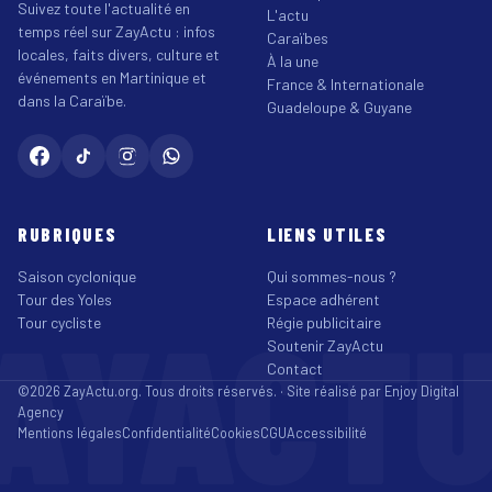
Suivez toute l'actualité en
L'actu
temps réel sur ZayActu : infos
Caraïbes
locales, faits divers, culture et
À la une
événements en Martinique et
France & Internationale
dans la Caraïbe.
Guadeloupe & Guyane
RUBRIQUES
LIENS UTILES
Saison cyclonique
Qui sommes-nous ?
Tour des Yoles
Espace adhérent
AYACT
Tour cycliste
Régie publicitaire
Soutenir ZayActu
Contact
©2026 ZayActu.org. Tous droits réservés. · Site réalisé par
Enjoy Digital
Agency
Mentions légales
Confidentialité
Cookies
CGU
Accessibilité