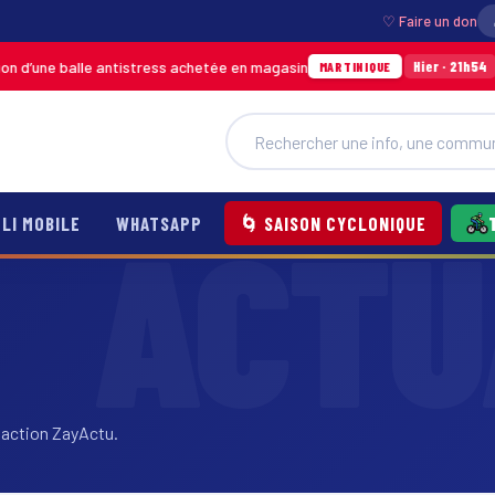
♡ Faire un don
ne balle antistress achetée en magasin
Incend
Hier · 21h54
MARTINIQUE
LI MOBILE
WHATSAPP
🌀 SAISON CYCLONIQUE
daction ZayActu.