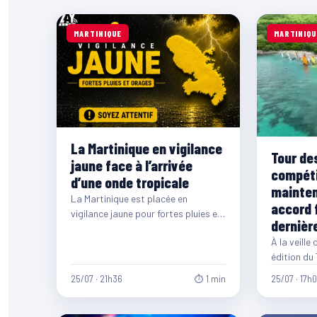
MARTINIQUE
MARTINIQU
La Martinique en vigilance
Tour des
jaune face à l’arrivée
compéti
d’une onde tropicale
mainten
La Martinique est placée en
accord 
vigilance jaune pour fortes pluies et
dernièr
orages en raison de l’arrivée d’une
À la veille
onde…
édition du
Martinique
25/07 · 21h36
⏱ 1 min
25/07 · 17h