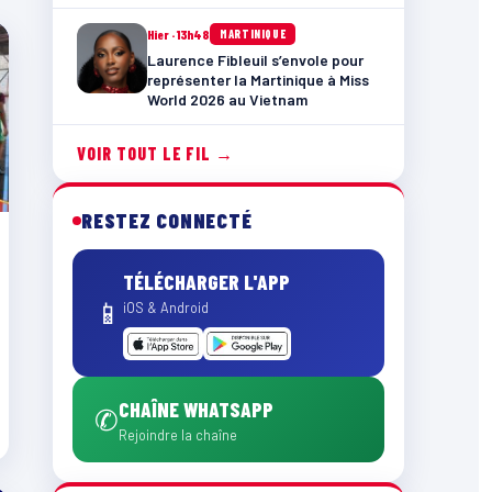
Hier · 13h48
MARTINIQUE
Laurence Fibleuil s’envole pour
représenter la Martinique à Miss
World 2026 au Vietnam
VOIR TOUT LE FIL →
RESTEZ CONNECTÉ
TÉLÉCHARGER L'APP
📱
iOS & Android
CHAÎNE WHATSAPP
✆
Rejoindre la chaîne