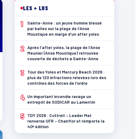
LES + LUS
1
Sainte-Anne : un jeune homme blessé
par balles sur la plage de l’Anse
Moustique en marge d’un after yoles
2
Après l’after yoles, la plage de l’Anse
Meunier (Anse Moustique) retrouvée
couverte de déchets à Sainte-Anne
3
Tour des Yoles et Mercury Beach 2026 :
plus de 120 infractions relevées lors des
contrôles des forces de l’ordre
4
Un important incendie ravage un
entrepôt de SODICAR au Lamentin
5
TDY 2026 : Cottrell – Leader Mat
renverse UFR – Chanflor et remporte la
40ᵉ édition