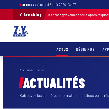
EN DIRECT
Vendredi 7 août 2026 · 18h07
⚡ Breaking
Pas-de-Calais : un enfant grièvement brûlé après l’explosion d’u
 · 13h46
ACTUS
RÉGIE PUB
APP
Accueil
›
Actualités
ACTUALITÉS
Retrouvez les dernières informations publiées par la ré