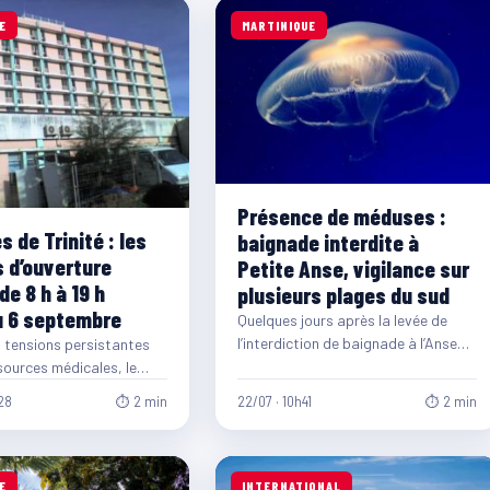
E
MARTINIQUE
Présence de méduses :
 de Trinité : les
baignade interdite à
s d’ouverture
Petite Anse, vigilance sur
de 8 h à 19 h
plusieurs plages du sud
u 6 septembre
Quelques jours après la levée de
l’interdiction de baignade à l’Anse
 tensions persistantes
Noire et à l’Anse Dufour, la mairie…
sources médicales, le
tinique annonce une
28
⏱ 2 min
22/07 · 10h41
⏱ 2 min
adaptation temporaire…
E
INTERNATIONAL