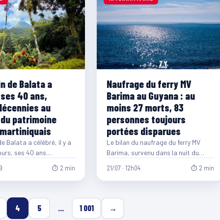
n de Balata a
Naufrage du ferry MV
 ses 40 ans,
Barima au Guyana : au
décennies au
moins 27 morts, 83
 du patrimoine
personnes toujours
 martiniquais
portées disparues
e Balata a célébré, il y a
Le bilan du naufrage du ferry MV
ours, ses 40 ans
Barima, survenu dans la nuit du
e. Créé en 1986…
samedi 18 au dimanche 19…
9
⏱ 2 min
21/07 · 12h04
⏱ 2 min
4
5
…
1 001
→