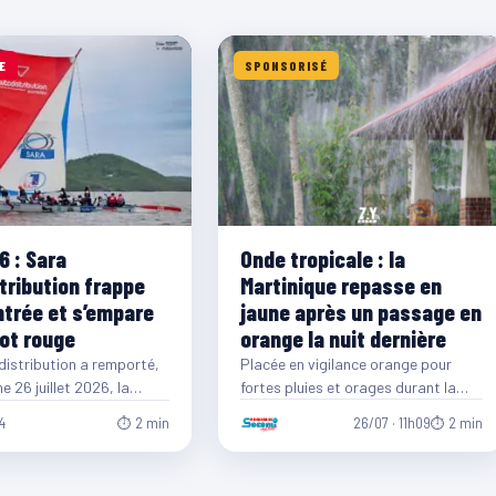
E
SPONSORISÉ
6 : Sara
Onde tropicale : la
tribution frappe
Martinique repasse en
ntrée et s’empare
jaune après un passage en
lot rouge
orange la nuit dernière
istribution a remporté,
Placée en vigilance orange pour
 26 juillet 2026, la
fortes pluies et orages durant la
tape de la 40ᵉ édition du
nuit, la Martinique est repassée en
26/07 · 11h09
⏱ 2 min
4
⏱ 2 min
vigilance…