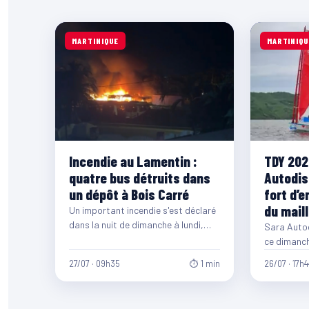
MARTINIQUE
MARTINIQU
Incendie au Lamentin :
TDY 202
quatre bus détruits dans
Autodis
un dépôt à Bois Carré
fort d’e
du mail
Un important incendie s'est déclaré
dans la nuit de dimanche à lundi,
Sara Autod
vers 23h15, dans un dépôt de…
ce dimanche
première é
27/07 · 09h35
⏱ 1 min
26/07 · 17h4
Tour…