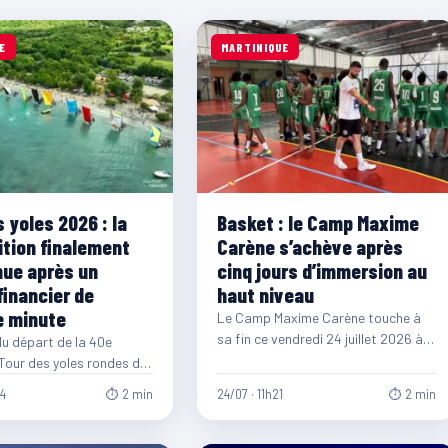
E
MARTINIQUE
 yoles 2026 : la
Basket : le Camp Maxime
tion finalement
Carène s’achève après
ue après un
cinq jours d’immersion au
financier de
haut niveau
e minute
Le Camp Maxime Carène touche à
sa fin ce vendredi 24 juillet 2026 à
 du départ de la 40e
l'Institut Martiniquais du Sport…
 Tour des yoles rondes de
, l'organisation de…
04
⏱ 2 min
24/07 · 11h21
⏱ 2 min