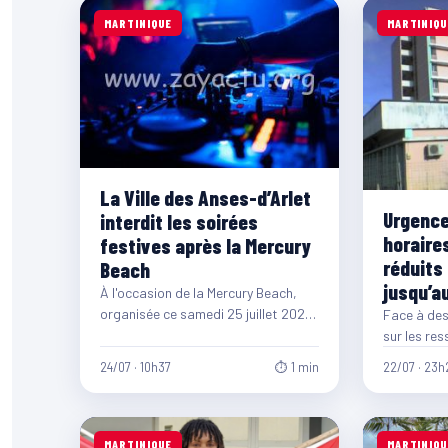
MARTINIQUE
MARTINIQU
La Ville des Anses-d’Arlet
Urgences
interdit les soirées
horaire
festives après la Mercury
réduits 
Beach
jusqu’a
À l'occasion de la Mercury Beach,
organisée ce samedi 25 juillet 2026,
Face à des
la municipalité des Anses-d'Arlet a
sur les res
pris…
CHU de Mar
24/07 · 10h37
⏱ 1 min
22/07 · 23h
nouvelle 
MARTINIQUE
MARTINIQU