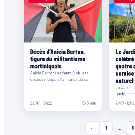
Décès d’Anicia Berton,
Le Jardi
figure du militantisme
célébré
martiniquais
quatre 
service
Anicia Berton (Az fanm Djok) est
décédée. Depuis l'annonce de sa
naturel
disparition, de nombreux
Le Jardin d
hommages affluent sur les…
quelques j
d'existenc
22/07 · 10h22
⏱ 3 min
21/07 · 12h2
←
1
…
3