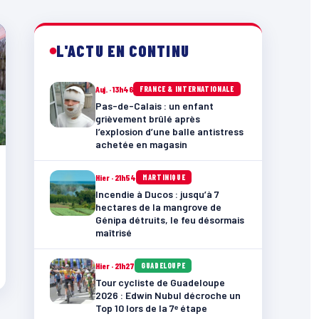
L'ACTU EN CONTINU
Auj. · 13h46
FRANCE & INTERNATIONALE
Pas-de-Calais : un enfant
grièvement brûlé après
l’explosion d’une balle antistress
achetée en magasin
Hier · 21h54
MARTINIQUE
Incendie à Ducos : jusqu’à 7
hectares de la mangrove de
Génipa détruits, le feu désormais
maîtrisé
Hier · 21h27
GUADELOUPE
Tour cycliste de Guadeloupe
2026 : Edwin Nubul décroche un
Top 10 lors de la 7ᵉ étape