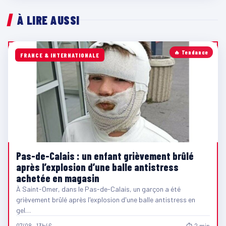
À LIRE AUSSI
🔥 Tendance
FRANCE & INTERNATIONALE
Pas-de-Calais : un enfant grièvement brûlé
après l’explosion d’une balle antistress
achetée en magasin
À Saint-Omer, dans le Pas-de-Calais, un garçon a été
grièvement brûlé après l'explosion d'une balle antistress en
gel…
07/08 · 13h46
⏱ 2 min