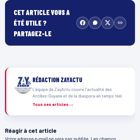
CET ARTICLE VOUS A
ÉTÉ UTILE ?
PARTAGEZ-LE
RÉDACTION ZAYACTU
L'équipe de ZayActu couvre l'actualité des
Antilles-Guyane et de la diaspora en temps réel.
Tous ses articles →
Réagir à cet article
Votre adresse e-mail ne sera pas publiée.
Les champs