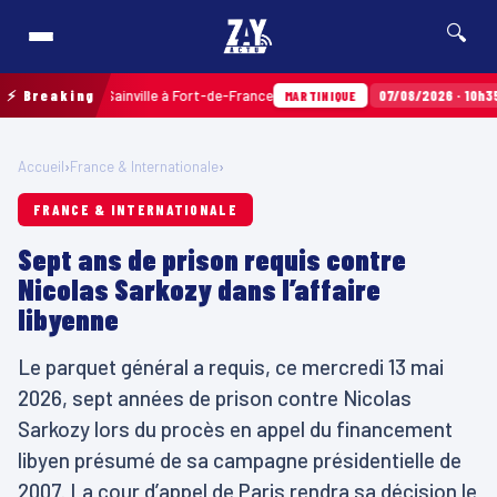
🔍
x Terres Sainville à Fort-de-France
⚡ Breaking
07/08/2026 · 10h35
Airb
MARTINIQUE
Accueil
›
France & Internationale
›
FRANCE & INTERNATIONALE
Sept ans de prison requis contre
Nicolas Sarkozy dans l’affaire
libyenne
Le parquet général a requis, ce mercredi 13 mai
2026, sept années de prison contre Nicolas
Sarkozy lors du procès en appel du financement
libyen présumé de sa campagne présidentielle de
2007. La cour d’appel de Paris rendra sa décision le