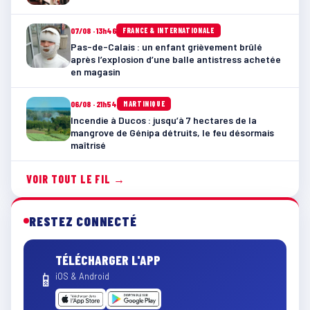
07/08 · 13h46
FRANCE & INTERNATIONALE
Pas-de-Calais : un enfant grièvement brûlé
après l’explosion d’une balle antistress achetée
en magasin
06/08 · 21h54
MARTINIQUE
Incendie à Ducos : jusqu’à 7 hectares de la
mangrove de Génipa détruits, le feu désormais
maîtrisé
VOIR TOUT LE FIL →
RESTEZ CONNECTÉ
TÉLÉCHARGER L'APP
📱
iOS & Android