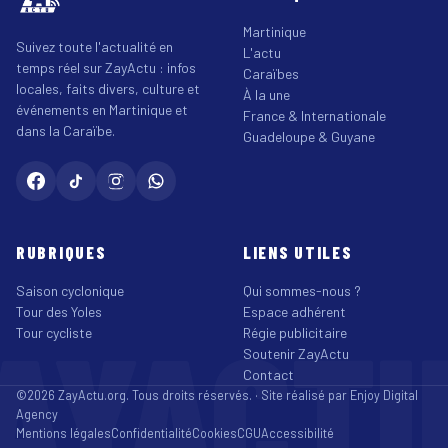
Martinique
Suivez toute l'actualité en
L'actu
temps réel sur ZayActu : infos
Caraïbes
locales, faits divers, culture et
À la une
événements en Martinique et
France & Internationale
dans la Caraïbe.
Guadeloupe & Guyane
RUBRIQUES
LIENS UTILES
Saison cyclonique
Qui sommes-nous ?
Tour des Yoles
Espace adhérent
AYACT
Tour cycliste
Régie publicitaire
Soutenir ZayActu
Contact
©2026 ZayActu.org. Tous droits réservés. · Site réalisé par
Enjoy Digital
Agency
Mentions légales
Confidentialité
Cookies
CGU
Accessibilité