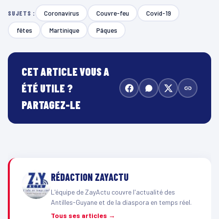
Coronavirus
Couvre-feu
Covid-19
SUJETS :
fêtes
Martinique
Pâques
CET ARTICLE VOUS A
ÉTÉ UTILE ?
PARTAGEZ-LE
RÉDACTION ZAYACTU
L'équipe de ZayActu couvre l'actualité des
Antilles-Guyane et de la diaspora en temps réel.
Tous ses articles →