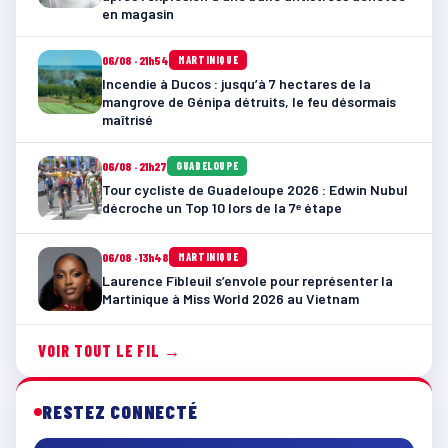
en magasin
06/08 · 21h54
MARTINIQUE
Incendie à Ducos : jusqu’à 7 hectares de la
mangrove de Génipa détruits, le feu désormais
maîtrisé
06/08 · 21h27
GUADELOUPE
Tour cycliste de Guadeloupe 2026 : Edwin Nubul
décroche un Top 10 lors de la 7ᵉ étape
06/08 · 13h48
MARTINIQUE
Laurence Fibleuil s’envole pour représenter la
Martinique à Miss World 2026 au Vietnam
VOIR TOUT LE FIL →
RESTEZ CONNECTÉ