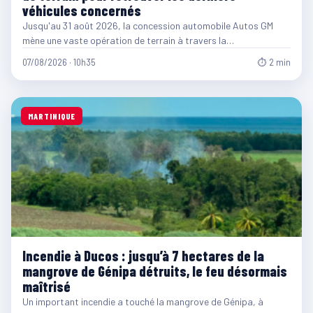
véhicules concernés
Jusqu'au 31 août 2026, la concession automobile Autos GM
mène une vaste opération de terrain à travers la…
07/08/2026 · 10h35
⏱ 2 min
MARTINIQUE
Incendie à Ducos : jusqu’à 7 hectares de la
mangrove de Génipa détruits, le feu désormais
maîtrisé
Un important incendie a touché la mangrove de Génipa, à