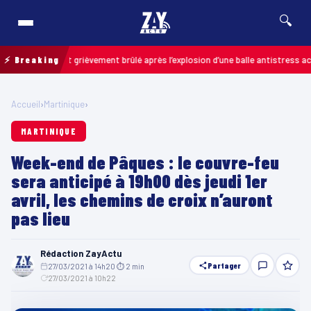
🔍
 un enfant grièvement brûlé après l’explosion d’une balle antistress achetée
⚡ Breaking
Accueil
›
Martinique
›
MARTINIQUE
Week-end de Pâques : le couvre-feu
sera anticipé à 19h00 dès jeudi 1er
avril, les chemins de croix n’auront
pas lieu
Rédaction ZayActu
Partager
27/03/2021 à 14h20
·
⏱ 2 min
·
27/03/2021 à 10h22