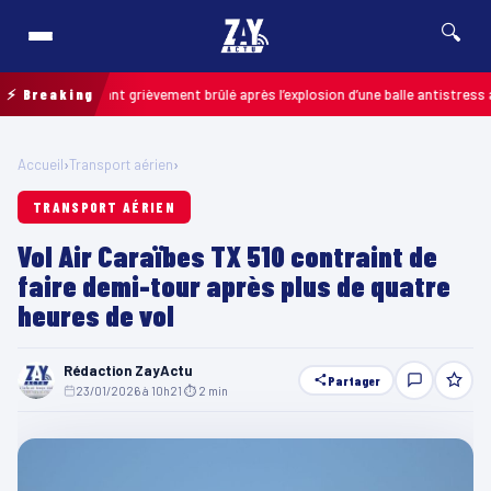
🔍
 : un enfant grièvement brûlé après l’explosion d’une balle antistress achet
⚡ Breaking
Accueil
›
Transport aérien
›
TRANSPORT AÉRIEN
Vol Air Caraïbes TX 510 contraint de
faire demi-tour après plus de quatre
heures de vol
Rédaction ZayActu
Partager
23/01/2026 à 10h21
·
⏱ 2 min