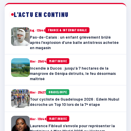
L'ACTU EN CONTINU
Auj. · 13h46
FRANCE & INTERNATIONALE
Pas-de-Calais : un enfant grièvement brûlé
après l’explosion d’une balle antistress achetée
en magasin
Hier · 21h54
MARTINIQUE
Incendie à Ducos : jusqu’à 7 hectares de la
mangrove de Génipa détruits, le feu désormais
maîtrisé
Hier · 21h27
GUADELOUPE
Tour cycliste de Guadeloupe 2026 : Edwin Nubul
décroche un Top 10 lors de la 7ᵉ étape
Hier · 13h48
MARTINIQUE
Laurence Fibleuil s’envole pour représenter la
Martinique à Miss World 2026 au Vietnam