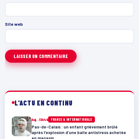
Site web
L'ACTU EN CONTINU
Auj. · 13h46
FRANCE & INTERNATIONALE
Pas-de-Calais : un enfant grièvement brûlé
après l’explosion d’une balle antistress achetée
en magasin