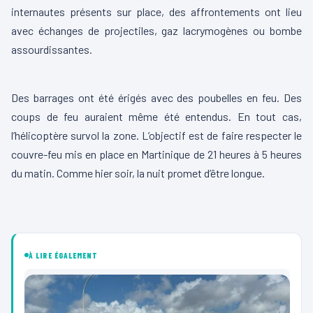
internautes présents sur place, des affrontements ont lieu
avec échanges de projectiles, gaz lacrymogènes ou bombe
assourdissantes.
00:00
00:07
L
Des barrages ont été érigés avec des poubelles en feu. Des
e
coups de feu auraient même été entendus. En tout cas,
c
l’hélicoptère survol la zone. L’objectif est de faire respecter le
t
couvre-feu mis en place en Martinique de 21 heures à 5 heures
e
du matin. Comme hier soir, la nuit promet d’être longue.
u
00:00
00:02
r
00:00
00:22
L
v
L
e
i
e
c
d
À LIRE ÉGALEMENT
c
t
é
t
e
o
e
u