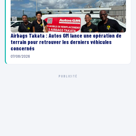
u
r
r
v
v
i
i
d
d
Airbags Takata : Autos GM lance une opération de
é
terrain pour retrouver les derniers véhicules
é
o
concernés
o
07/08/2026
PUBLICITÉ