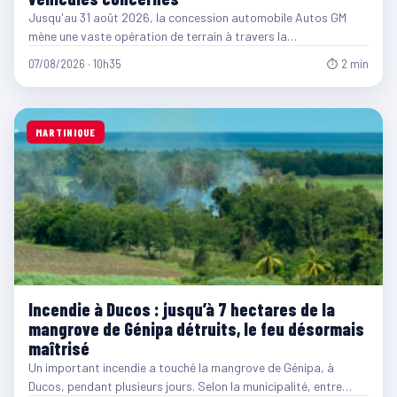
Jusqu'au 31 août 2026, la concession automobile Autos GM
mène une vaste opération de terrain à travers la…
07/08/2026 · 10h35
⏱ 2 min
MARTINIQUE
Incendie à Ducos : jusqu’à 7 hectares de la
mangrove de Génipa détruits, le feu désormais
maîtrisé
Un important incendie a touché la mangrove de Génipa, à
Ducos, pendant plusieurs jours. Selon la municipalité, entre…