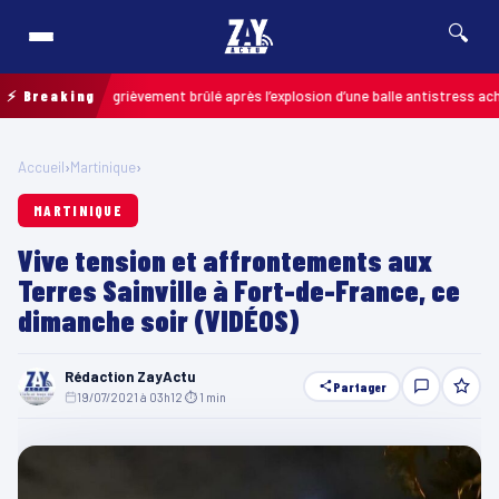
🔍
un enfant grièvement brûlé après l’explosion d’une balle antistress achetée 
⚡ Breaking
Accueil
›
Martinique
›
MARTINIQUE
Vive tension et affrontements aux
Terres Sainville à Fort-de-France, ce
dimanche soir (VIDÉOS)
Rédaction ZayActu
Partager
19/07/2021 à 03h12
·
⏱ 1 min