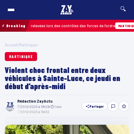
🔍
infractions relevées lors des contrôles des forces de l’ordre
⚡ Breaking
MARTINIQUE
Accueil
›
Martinique
›
MARTINIQUE
Violent choc frontal entre deux
véhicules à Sainte-Luce, ce jeudi en
début d’après-midi
Rédaction ZayActu
Partager
21/12/2023 à 19h28
·
⏱ 1 min
·
21/12/2023 à 15h32