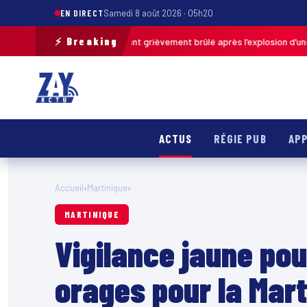
EN DIRECT
Samedi 8 août 2026 · 05h20
⚡ Breaking
Pas-de-Calais : un enfant grièvement brûlé après l’explosion d’une balle
ACTUS
RÉGIE PUB
APP
Accueil
›
Martinique
›
MARTINIQUE
Vigilance jaune pou
orages pour la Mart