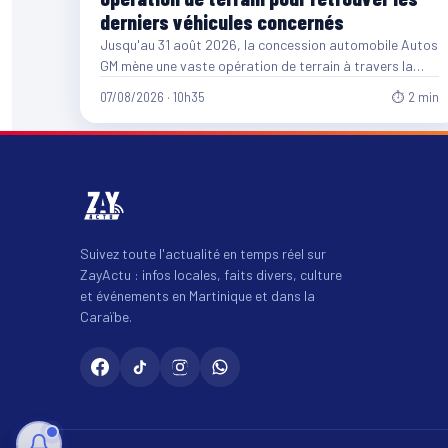
derniers véhicules concernés
Jusqu'au 31 août 2026, la concession automobile Autos
GM mène une vaste opération de terrain à travers la…
07/08/2026 · 10h35
⏱ 2 min
Suivez toute l'actualité en temps réel sur
ZayActu : infos locales, faits divers, culture
et événements en Martinique et dans la
Caraïbe.