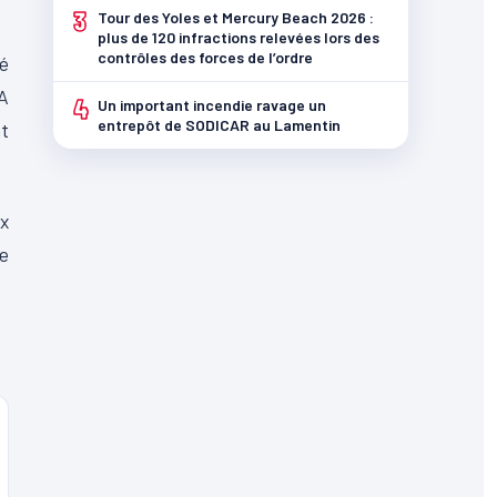
3
Tour des Yoles et Mercury Beach 2026 :
plus de 120 infractions relevées lors des
contrôles des forces de l’ordre
té
 A
4
Un important incendie ravage un
entrepôt de SODICAR au Lamentin
nt
ux
e