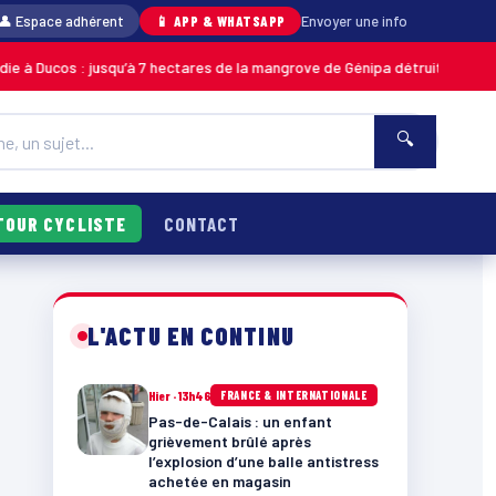
👤 Espace adhérent
📱 APP & WHATSAPP
Envoyer une info
cos : jusqu’à 7 hectares de la mangrove de Génipa détruits, le feu désor
🔍
TOUR CYCLISTE
CONTACT
L'ACTU EN CONTINU
Hier · 13h46
FRANCE & INTERNATIONALE
Pas-de-Calais : un enfant
grièvement brûlé après
l’explosion d’une balle antistress
achetée en magasin