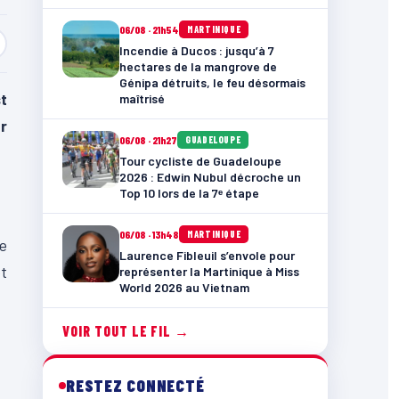
06/08 · 21h54
MARTINIQUE
Incendie à Ducos : jusqu’à 7
hectares de la mangrove de
Génipa détruits, le feu désormais
t
maîtrisé
r
06/08 · 21h27
GUADELOUPE
Tour cycliste de Guadeloupe
2026 : Edwin Nubul décroche un
Top 10 lors de la 7ᵉ étape
06/08 · 13h48
MARTINIQUE
de
Laurence Fibleuil s’envole pour
et
représenter la Martinique à Miss
World 2026 au Vietnam
VOIR TOUT LE FIL →
RESTEZ CONNECTÉ