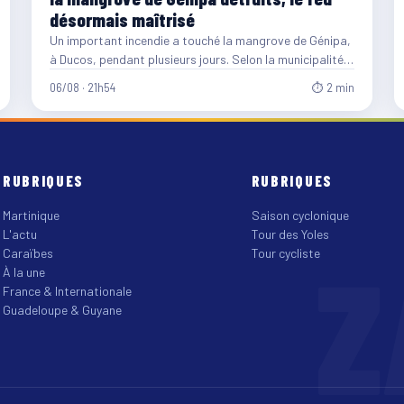
désormais maîtrisé
Un important incendie a touché la mangrove de Génipa,
à Ducos, pendant plusieurs jours. Selon la municipalité,
entre…
06/08 · 21h54
⏱ 2 min
RUBRIQUES
RUBRIQUES
Martinique
Saison cyclonique
L'actu
Tour des Yoles
Z
Caraïbes
Tour cycliste
À la une
France & Internationale
Guadeloupe & Guyane