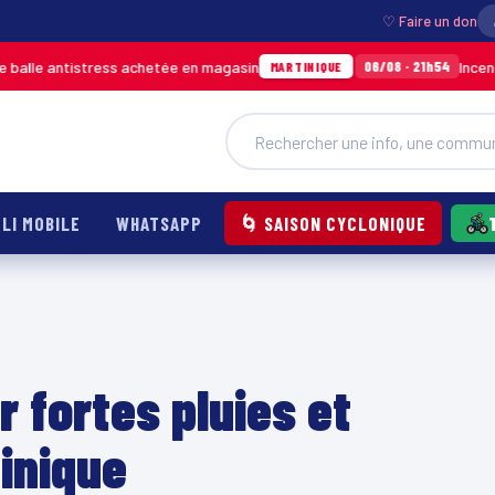
♡ Faire un don
 antistress achetée en magasin
Incendie à Du
06/08 · 21h54
MARTINIQUE
LI MOBILE
WHATSAPP
🌀 SAISON CYCLONIQUE
r fortes pluies et
inique