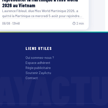
2026 au Vietnam
Laurence Fibleuil, élue Miss World Martinique 2026, a
quitté la Martinique ce mercredi 5 août pour rejoindre
le…
06/08 · 13h48
⏱ 2 min
LIENS UTILES
Qui sommes-nous ?
Espace adhérent
AYACT
Régie publicitaire
Soutenir ZayActu
Contact