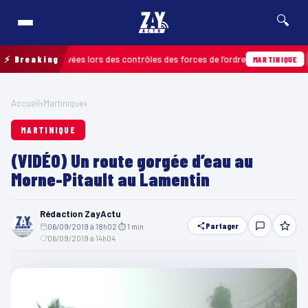
🔍
actions relevées lors des contrôles des forces de l’ordre
⚡ Breaking
04/0
MARTINIQUE
Accueil
›
Martinique
›
MARTINIQUE
(VIDÉO) Un route gorgée d’eau au
Morne-Pitault au Lamentin
Rédaction ZayActu
Partager
06/09/2019 à 18h02
·
⏱ 1 min
·
06/09/2019 à 14h04