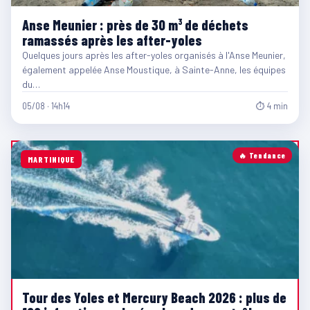
Anse Meunier : près de 30 m³ de déchets
ramassés après les after-yoles
Quelques jours après les after-yoles organisés à l'Anse Meunier,
également appelée Anse Moustique, à Sainte-Anne, les équipes
du…
05/08 · 14h14
⏱ 4 min
🔥 Tendance
MARTINIQUE
Tour des Yoles et Mercury Beach 2026 : plus de