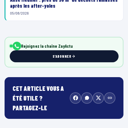
après les after-yoles
05/08/2026
00:00
00:10
L
e
Rejoignez la chaîne ZayActu
c
t
S'ABONNER
e
u
r
v
CET ARTICLE VOUS A
i
ÉTÉ UTILE ?
d
PARTAGEZ-LE
é
o