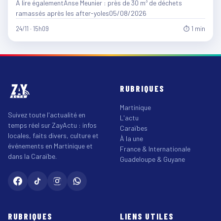
À lire égalementAnse Meunier : près de 30 m³ de déchets
ramassés après les after-yoles05/08/2026
24/11 · 15h09
⏱ 1 min
RUBRIQUES
Martinique
Suivez toute l'actualité en
L'actu
temps réel sur ZayActu : infos
Caraïbes
locales, faits divers, culture et
À la une
événements en Martinique et
France & Internationale
dans la Caraïbe.
Guadeloupe & Guyane
RUBRIQUES
LIENS UTILES