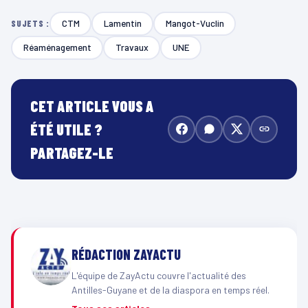
CTM
Lamentin
Mangot-Vuclin
SUJETS :
Réaménagement
Travaux
UNE
CET ARTICLE VOUS A
ÉTÉ UTILE ?
PARTAGEZ-LE
RÉDACTION ZAYACTU
L'équipe de ZayActu couvre l'actualité des
Antilles-Guyane et de la diaspora en temps réel.