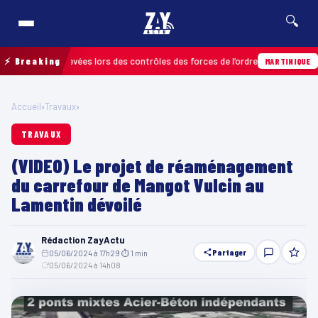
🔍
ractions relevées lors des contrôles des forces de l’ordre
⚡ Breaking
04/
MARTINIQUE
Accueil
›
Travaux
›
TRAVAUX
(VIDEO) Le projet de réaménagement
du carrefour de Mangot Vulcin au
Lamentin dévoilé
Rédaction ZayActu
Partager
05/06/2024 à 17h29
·
⏱ 1 min
·
05/06/2024 à 14h08