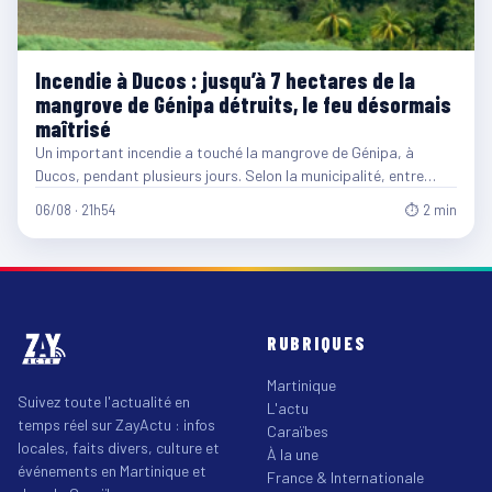
Incendie à Ducos : jusqu’à 7 hectares de la
mangrove de Génipa détruits, le feu désormais
maîtrisé
Un important incendie a touché la mangrove de Génipa, à
Ducos, pendant plusieurs jours. Selon la municipalité, entre…
06/08 · 21h54
⏱ 2 min
RUBRIQUES
Martinique
Suivez toute l'actualité en
L'actu
temps réel sur ZayActu : infos
Caraïbes
locales, faits divers, culture et
À la une
événements en Martinique et
France & Internationale