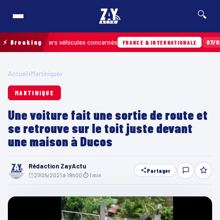
🔍
r les derniers véhicules concernés
⚡ Breaking
07/08 · 13h
FRANCE & INTERNATIONALE
Accueil
›
Martinique
›
MARTINIQUE
Une voiture fait une sortie de route et
se retrouve sur le toit juste devant
une maison à Ducos
Rédaction ZayActu
Partager
27/05/2021 à 19h00
·
⏱ 1 min