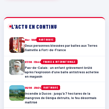
L'ACTU EN CONTINU
Hier · 10h11
MARTINIQUE
Deux personnes blessées par balles aux Terres
Sainville à Fort-de-France
07/08 · 13h46
FRANCE & INTERNATIONALE
Pas-de-Calais : un enfant grièvement brûlé
après l’explosion d’une balle antistress achetée
en magasin
06/08 · 21h54
MARTINIQUE
Incendie à Ducos : jusqu’à 7 hectares de la
mangrove de Génipa détruits, le feu désormais
maîtrisé