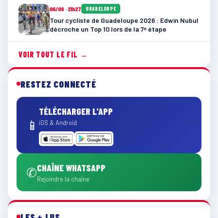
06/08 · 21h27
GUADELOUPE
Tour cycliste de Guadeloupe 2026 : Edwin Nubul
décroche un Top 10 lors de la 7ᵉ étape
VOIR TOUT LE FIL →
RESTEZ CONNECTÉ
TÉLÉCHARGER L'APP
📱
iOS & Android
CHAÎNE WHATSAPP
✆
Rejoindre la chaîne
LES + LUS