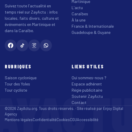
Martinique
Suivez toute l'actualité en
L'actu
temps réel sur ZayActu : infos
Caraïbes
locales, faits divers, culture et
À la une
événements en Martinique et
France & Internationale
dans la Caraïbe.
Guadeloupe & Guyane
RUBRIQUES
LIENS UTILES
Saison cyclonique
Qui sommes-nous ?
Tour des Yoles
Espace adhérent
AYACT
Tour cycliste
Régie publicitaire
Soutenir ZayActu
Contact
©2026 ZayActu.org. Tous droits réservés. · Site réalisé par
Enjoy Digital
Agency
Mentions légales
Confidentialité
Cookies
CGU
Accessibilité