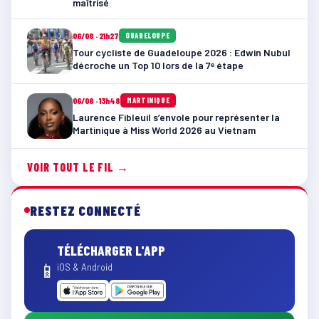
maîtrisé
06/08 · 21h27
GUADELOUPE
Tour cycliste de Guadeloupe 2026 : Edwin Nubul
décroche un Top 10 lors de la 7ᵉ étape
06/08 · 13h48
MARTINIQUE
Laurence Fibleuil s’envole pour représenter la
Martinique à Miss World 2026 au Vietnam
VOIR TOUT LE FIL →
RESTEZ CONNECTÉ
TÉLÉCHARGER L'APP
📱
iOS & Android