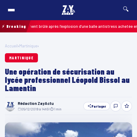
🔍
ant grièvement brûlé après l’explosion d’une balle antistress achetée en mag
⚡ Breaking
Accueil
›
Martinique
›
MARTINIQUE
Une opération de sécurisation au
lycée professionnel Léopold Bissol au
Lamentin
Rédaction ZayActu
Partager
05/12/2019 à 14h51
·
⏱ 1 min