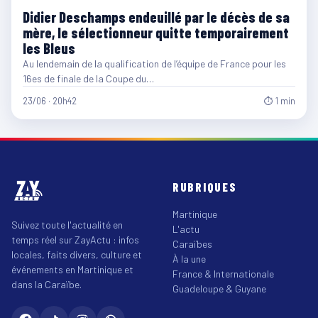
Didier Deschamps endeuillé par le décès de sa
mère, le sélectionneur quitte temporairement
les Bleus
Au lendemain de la qualification de l’équipe de France pour les
16es de finale de la Coupe du…
23/06 · 20h42
⏱ 1 min
RUBRIQUES
Martinique
Suivez toute l'actualité en
L'actu
temps réel sur ZayActu : infos
Caraïbes
locales, faits divers, culture et
À la une
événements en Martinique et
France & Internationale
dans la Caraïbe.
Guadeloupe & Guyane