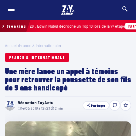
🔍
deloupe 2026 : Edwin Nubul décroche un Top 10 lors de la 7ᵉ étape
⚡ Breaking
MARTINIQU
Accueil
›
France & Internationale
›
FRANCE & INTERNATIONALE
Une mère lance un appel à témoins
pour retrouver la poussette de son fils
de 9 ans handicapé
Rédaction ZayActu
Partager
14/06/2018 à 12h23
·
⏱ 2 min