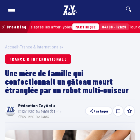
🔍
ets ramassés après les after-yoles
⚡ Breaking
04/08 · 12h29
Tour des Yo
MARTINIQUE
Accueil
›
France & Internationale
›
FRANCE & INTERNATIONALE
Une mère de famille qui
confectionnait un gâteau meurt
étranglée par un robot multi-cuiseur
Rédaction ZayActu
Partager
12/11/2019 à 14h16
·
⏱ 1 min
·
12/11/2019 à 14h57