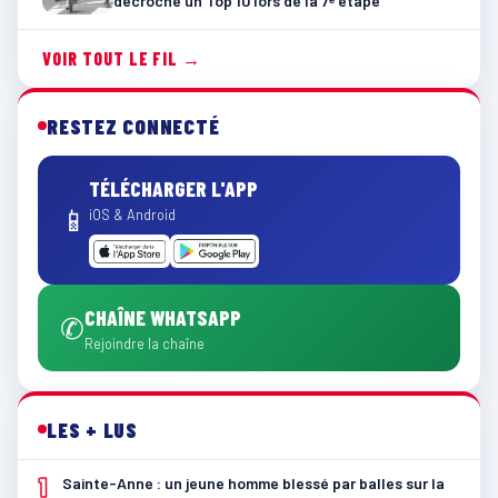
décroche un Top 10 lors de la 7ᵉ étape
VOIR TOUT LE FIL →
RESTEZ CONNECTÉ
TÉLÉCHARGER L'APP
📱
iOS & Android
CHAÎNE WHATSAPP
✆
Rejoindre la chaîne
LES + LUS
1
Sainte-Anne : un jeune homme blessé par balles sur la