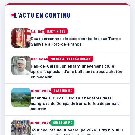
L'ACTU EN CONTINU
Auj. · 10h11
MARTINIQUE
Deux personnes blessées par balles aux Terres
Sainville à Fort-de-France
Hier · 13h46
FRANCE & INTERNATIONALE
Pas-de-Calais : un enfant grièvement brûlé
après l’explosion d’une balle antistress achetée
en magasin
06/08 · 21h54
MARTINIQUE
Incendie à Ducos : jusqu’à 7 hectares de la
mangrove de Génipa détruits, le feu désormais
maîtrisé
06/08 · 21h27
GUADELOUPE
Tour cycliste de Guadeloupe 2026 : Edwin Nubul