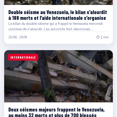
Double séisme au Venezuela, le bilan s’alourdit
à 188 morts et l’aide internationale s’organise
Le bilan du double séisme qui a frappé le Venezuela mercredi
continue de s'alourdir. Les autorités font désormais…
25/06 · 21h18
⏱ 2 min
INTERNATIONALE
Deux séismes majeurs frappent le Venezuela,
au moins 32 morts et plus de 700 blessés