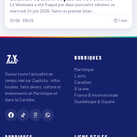
Le Venezuela a été frappé par deux puissants séismes ce
mercredi 24 juin 2026. Selon un premier bilan…
25/06 · 09h29
⏱ 1 min
RUBRIQUES
Martinique
Suivez toute l'actualité en
L'actu
temps réel sur ZayActu : infos
Caraïbes
locales, faits divers, culture et
À la une
événements en Martinique et
France & Internationale
dans la Caraïbe.
Guadeloupe & Guyane
RUBRIQUES
LIENS UTILES