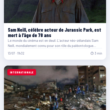
Sam Neill, célèbre acteur de Jurassic Park, est
mort à l’âge de 78 ans
Le monde du cinéma est en deuil. L'acteur néo-zélandais Sam
Neill, mondialement connu pour son rôle du paléontologue…
13/07 · 11h32
⏱ 3 min
INTERNATIONALE