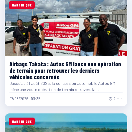
MARTINIQUE
Airbags Takata : Autos GM lance une opération
de terrain pour retrouver les derniers
véhicules concernés
Jusqu'au 31 août 2026, la concession automobile Autos GM
mène une vaste opération de terrain à travers la…
07/08/2026 · 10h35
⏱ 2 min
MARTINIQUE