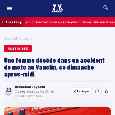
🔍
s : un enfant grièvement brûlé après l’explosion d’une balle antistress ache
⚡ Breaking
Accueil
›
Martinique
›
MARTINIQUE
Une femme décède dans un accident
de moto au Vauclin, ce dimanche
après-midi
Rédaction ZayActu
Partager
26/03/2023 à 20h42
·
⏱ 1 min
·
26/03/2023 à 16h55