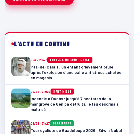
L'ACTU EN CONTINU
Hier · 13h46
FRANCE & INTERNATIONALE
Pas-de-Calais : un enfant grièvement brûlé
après l’explosion d’une balle antistress achetée
en magasin
06/08 · 21h54
MARTINIQUE
Incendie à Ducos : jusqu’à 7 hectares de la
mangrove de Génipa détruits, le feu désormais
maîtrisé
06/08 · 21h27
GUADELOUPE
Tour cycliste de Guadeloupe 2026 : Edwin Nubul