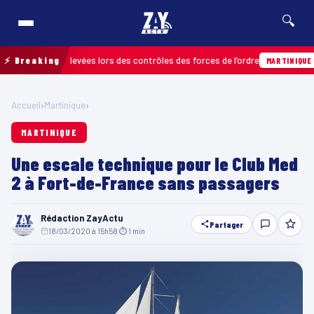
🔍
fractions relevées lors des contrôles des forces de l’ordre
⚡ Breaking
04
MARTINIQUE
Accueil
›
Martinique
›
MARTINIQUE
Une escale technique pour le Club Med
2 à Fort-de-France sans passagers
Rédaction ZayActu
Partager
18/03/2020 à 15h58
·
⏱ 1 min