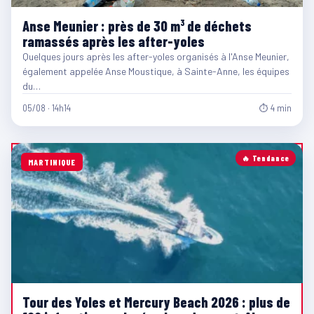
Anse Meunier : près de 30 m³ de déchets
ramassés après les after-yoles
Quelques jours après les after-yoles organisés à l'Anse Meunier,
également appelée Anse Moustique, à Sainte-Anne, les équipes
du…
05/08 · 14h14
⏱ 4 min
🔥 Tendance
MARTINIQUE
Tour des Yoles et Mercury Beach 2026 : plus de