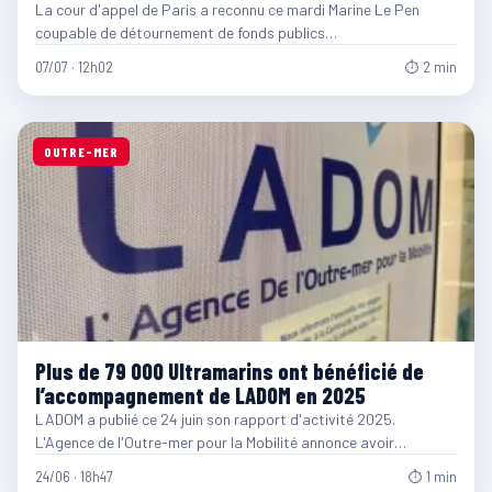
La cour d'appel de Paris a reconnu ce mardi Marine Le Pen
coupable de détournement de fonds publics…
07/07 · 12h02
⏱ 2 min
OUTRE-MER
Plus de 79 000 Ultramarins ont bénéficié de
l’accompagnement de LADOM en 2025
LADOM a publié ce 24 juin son rapport d'activité 2025.
L'Agence de l'Outre-mer pour la Mobilité annonce avoir…
24/06 · 18h47
⏱ 1 min