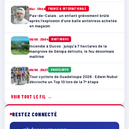
Hier · 13h46
FRANCE & INTERNATIONALE
Pas-de-Calais : un enfant grièvement brûlé
après l’explosion d’une balle antistress achetée
en magasin
06/08 · 21h54
MARTINIQUE
Incendie à Ducos : jusqu’à 7 hectares de la
mangrove de Génipa détruits, le feu désormais
maîtrisé
06/08 · 21h27
GUADELOUPE
Tour cycliste de Guadeloupe 2026 : Edwin Nubul
décroche un Top 10 lors de la 7ᵉ étape
VOIR TOUT LE FIL →
RESTEZ CONNECTÉ