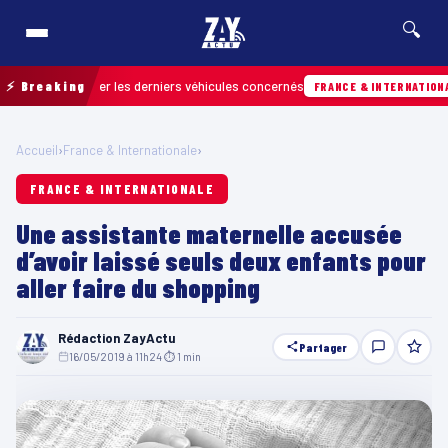
🔍
our retrouver les derniers véhicules concernés
⚡ Breaking
FRANCE & INTERNATIONALE
Accueil
›
France & Internationale
›
FRANCE & INTERNATIONALE
Une assistante maternelle accusée
d’avoir laissé seuls deux enfants pour
aller faire du shopping
Rédaction ZayActu
Partager
16/05/2019 à 11h24
·
⏱ 1 min