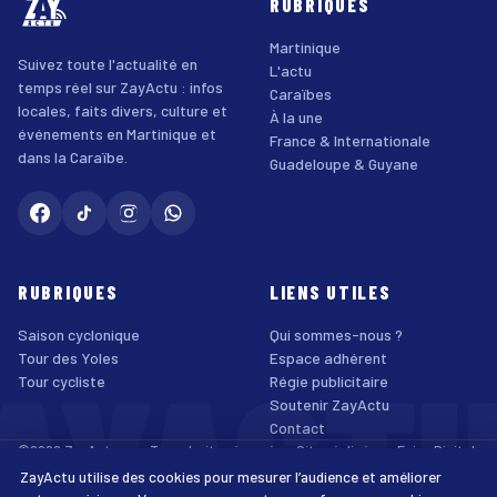
RUBRIQUES
Martinique
Suivez toute l'actualité en
L'actu
temps réel sur ZayActu : infos
Caraïbes
locales, faits divers, culture et
À la une
événements en Martinique et
France & Internationale
dans la Caraïbe.
Guadeloupe & Guyane
RUBRIQUES
LIENS UTILES
Saison cyclonique
Qui sommes-nous ?
AYACT
Tour des Yoles
Espace adhérent
Tour cycliste
Régie publicitaire
Soutenir ZayActu
Contact
©2026 ZayActu.org. Tous droits réservés. · Site réalisé par
Enjoy Digital
Agency
ZayActu utilise des cookies pour mesurer l’audience et améliorer
↑
Mentions légales
Confidentialité
Cookies
CGU
Accessibilité