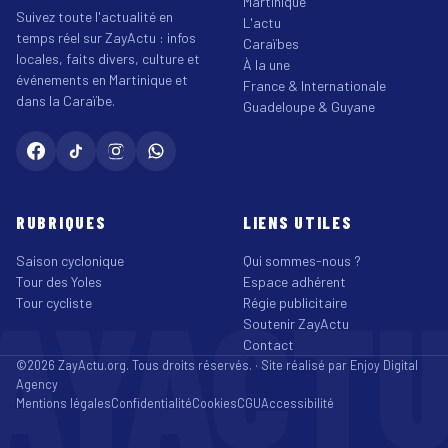
Martinique
Suivez toute l'actualité en
L'actu
temps réel sur ZayActu : infos
Caraïbes
locales, faits divers, culture et
À la une
événements en Martinique et
France & Internationale
dans la Caraïbe.
Guadeloupe & Guyane
RUBRIQUES
LIENS UTILES
Saison cyclonique
Qui sommes-nous ?
Tour des Yoles
Espace adhérent
AYACT
Tour cycliste
Régie publicitaire
Soutenir ZayActu
Contact
©2026 ZayActu.org. Tous droits réservés. · Site réalisé par
Enjoy Digital
Agency
Mentions légales
Confidentialité
Cookies
CGU
Accessibilité