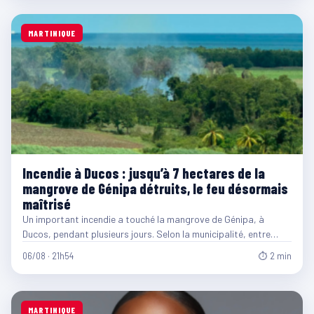
MARTINIQUE
Incendie à Ducos : jusqu’à 7 hectares de la
mangrove de Génipa détruits, le feu désormais
maîtrisé
Un important incendie a touché la mangrove de Génipa, à
Ducos, pendant plusieurs jours. Selon la municipalité, entre…
06/08 · 21h54
⏱ 2 min
MARTINIQUE