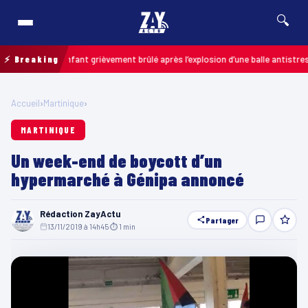
🔍
ais : un enfant grièvement brûlé après l’explosion d’une balle antistress ac
⚡ Breaking
Accueil
›
Martinique
›
MARTINIQUE
Un week-end de boycott d’un
hypermarché à Génipa annoncé
Rédaction ZayActu
Partager
13/11/2019 à 14h45
·
⏱ 1 min