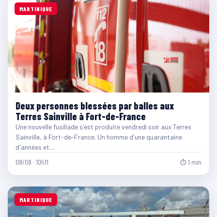
MARTINIQUE
Deux personnes blessées par balles aux
Terres Sainville à Fort-de-France
Une nouvelle fusillade s'est produite vendredi soir aux Terres
Sainville, à Fort-de-France. Un homme d'une quarantaine
d'années et…
08/08 · 10h11
⏱ 1 min
MARTINIQUE