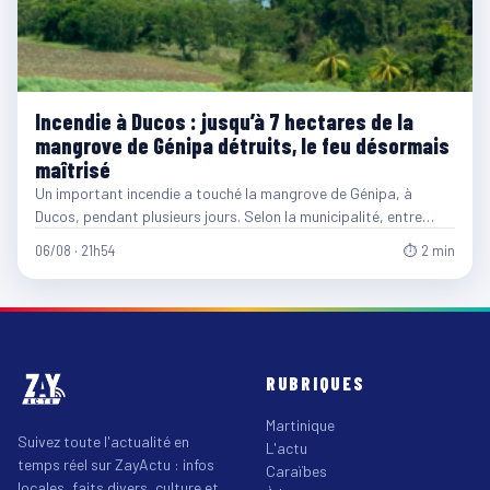
Incendie à Ducos : jusqu’à 7 hectares de la
mangrove de Génipa détruits, le feu désormais
maîtrisé
Un important incendie a touché la mangrove de Génipa, à
Ducos, pendant plusieurs jours. Selon la municipalité, entre…
06/08 · 21h54
⏱ 2 min
RUBRIQUES
Martinique
Suivez toute l'actualité en
L'actu
temps réel sur ZayActu : infos
Caraïbes
locales, faits divers, culture et