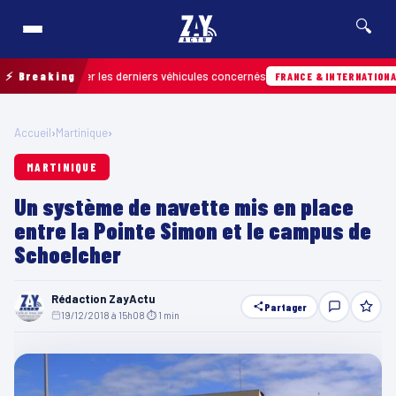
🔍
r retrouver les derniers véhicules concernés
⚡ Breaking
H
FRANCE & INTERNATIONALE
Accueil
›
Martinique
›
MARTINIQUE
Un système de navette mis en place
entre la Pointe Simon et le campus de
Schoelcher
Rédaction ZayActu
Partager
19/12/2018 à 15h08
·
⏱ 1 min