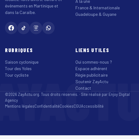
À la une
événements en Martinique et
France & Internationale
dans la Caraïbe.
Guadeloupe & Guyane
RUBRIQUES
LIENS UTILES
Saison cyclonique
Qui sommes-nous ?
Tour des Yoles
Espace adhérent
AYACT
Tour cycliste
Régie publicitaire
Soutenir ZayActu
Contact
©2026 ZayActu.org. Tous droits réservés. · Site réalisé par
Enjoy Digital
Agency
Mentions légales
Confidentialité
Cookies
CGU
Accessibilité