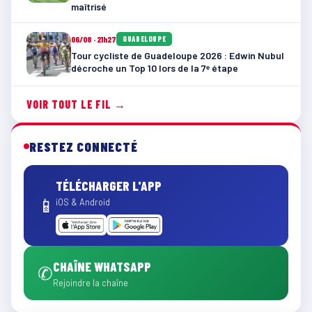
maîtrisé
06/08 · 21h27
GUADELOUPE
Tour cycliste de Guadeloupe 2026 : Edwin Nubul
décroche un Top 10 lors de la 7ᵉ étape
VOIR TOUT LE FIL →
RESTEZ CONNECTÉ
TÉLÉCHARGER L'APP
📱
iOS & Android
CHAÎNE WHATSAPP
✆
Rejoindre la chaîne