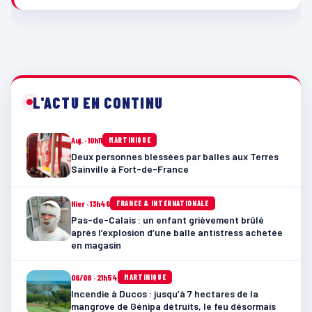
L'ACTU EN CONTINU
Auj. · 10h11
MARTINIQUE
Deux personnes blessées par balles aux Terres
Sainville à Fort-de-France
Hier · 13h46
FRANCE & INTERNATIONALE
Pas-de-Calais : un enfant grièvement brûlé
après l’explosion d’une balle antistress achetée
en magasin
06/08 · 21h54
MARTINIQUE
Incendie à Ducos : jusqu’à 7 hectares de la
mangrove de Génipa détruits, le feu désormais