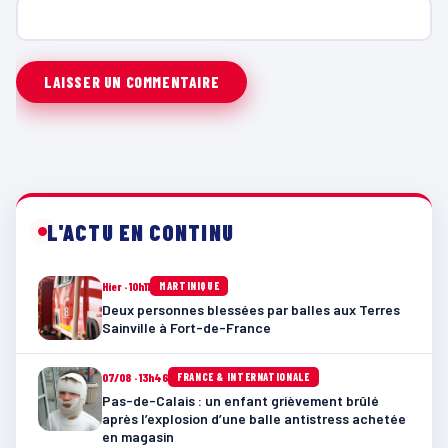
L'ACTU EN CONTINU
Hier · 10h11
MARTINIQUE
Deux personnes blessées par balles aux Terres
Sainville à Fort-de-France
07/08 · 13h46
FRANCE & INTERNATIONALE
Pas-de-Calais : un enfant grièvement brûlé
après l’explosion d’une balle antistress achetée
en magasin