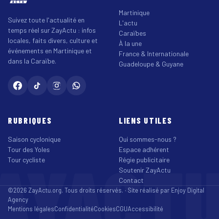
Martinique
Suivez toute l'actualité en
L'actu
temps réel sur ZayActu : infos
Caraïbes
locales, faits divers, culture et
À la une
événements en Martinique et
France & Internationale
dans la Caraïbe.
Guadeloupe & Guyane
RUBRIQUES
LIENS UTILES
Saison cyclonique
Qui sommes-nous ?
Tour des Yoles
Espace adhérent
AYACT
Tour cycliste
Régie publicitaire
Soutenir ZayActu
Contact
©2026 ZayActu.org. Tous droits réservés. · Site réalisé par
Enjoy Digital
Agency
Mentions légales
Confidentialité
Cookies
CGU
Accessibilité