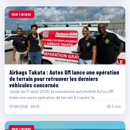
MARTINIQUE
Airbags Takata : Autos GM lance une opération
de terrain pour retrouver les derniers
véhicules concernés
Jusqu'au 31 août 2026, la concession automobile Autos GM
mène une vaste opération de terrain à travers la…
07/08/2026 · 10h35
⏱ 2 min
MARTINIQUE