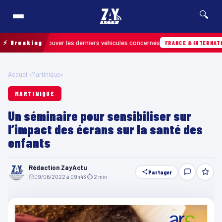
🔍
pour retrouver les derniers véhicules concernés
⚡ Breaking
FRANCE & INTERNATIONALE
Accueil
›
Martinique
›
MARTINIQUE
Un séminaire pour sensibiliser sur
l’impact des écrans sur la santé des
enfants
Rédaction ZayActu
Partager
09/06/2022 à 09h43
·
⏱ 2 min