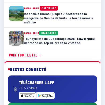
06/08 · 21h54
MARTINIQUE
Incendie à Ducos : jusqu’à 7 hectares de la
mangrove de Génipa détruits, le feu désormais
maîtrisé
06/08 · 21h27
GUADELOUPE
Tour cycliste de Guadeloupe 2026 : Edwin Nubul
décroche un Top 10 lors de la 7ᵉ étape
VOIR TOUT LE FIL →
RESTEZ CONNECTÉ
TÉLÉCHARGER L'APP
📱
iOS & Android