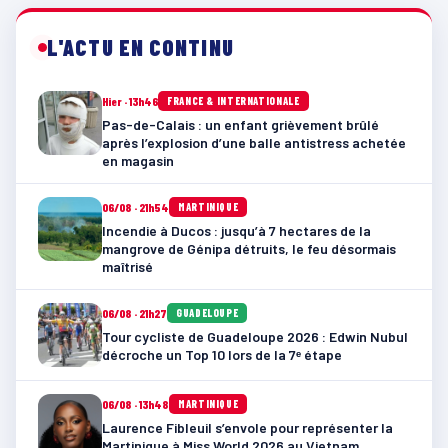
L'ACTU EN CONTINU
Hier · 13h46
FRANCE & INTERNATIONALE
Pas-de-Calais : un enfant grièvement brûlé
après l’explosion d’une balle antistress achetée
en magasin
06/08 · 21h54
MARTINIQUE
Incendie à Ducos : jusqu’à 7 hectares de la
mangrove de Génipa détruits, le feu désormais
maîtrisé
06/08 · 21h27
GUADELOUPE
Tour cycliste de Guadeloupe 2026 : Edwin Nubul
décroche un Top 10 lors de la 7ᵉ étape
06/08 · 13h48
MARTINIQUE
Laurence Fibleuil s’envole pour représenter la
Martinique à Miss World 2026 au Vietnam