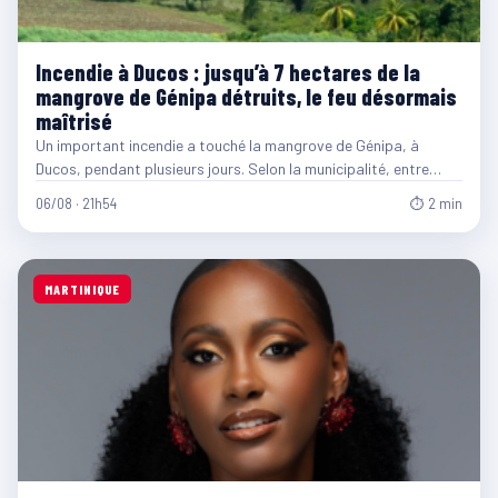
Incendie à Ducos : jusqu’à 7 hectares de la
mangrove de Génipa détruits, le feu désormais
maîtrisé
Un important incendie a touché la mangrove de Génipa, à
Ducos, pendant plusieurs jours. Selon la municipalité, entre…
06/08 · 21h54
⏱ 2 min
MARTINIQUE