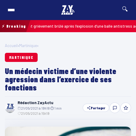
🔍
 un enfant grièvement brûlé après l’explosion d’une balle antistress achetée
⚡ Breaking
Accueil
›
Martinique
›
MARTINIQUE
Un médecin victime d’une violente
agression dans l’exercice de ses
fonctions
Rédaction ZayActu
Partager
21/05/2021 à 19h18
·
⏱ 1 min
·
21/05/2021 à 15h19