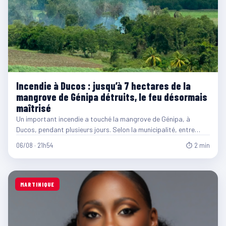
Incendie à Ducos : jusqu’à 7 hectares de la
mangrove de Génipa détruits, le feu désormais
maîtrisé
Un important incendie a touché la mangrove de Génipa, à
Ducos, pendant plusieurs jours. Selon la municipalité, entre…
06/08 · 21h54
⏱ 2 min
MARTINIQUE