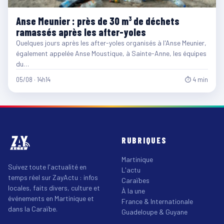
Anse Meunier : près de 30 m³ de déchets
ramassés après les after-yoles
Quelques jours après les after-yoles organisés à l'Anse Meunier,
également appelée Anse Moustique, à Sainte-Anne, les équipes
du…
05/08 · 14h14
⏱ 4 min
RUBRIQUES
Martinique
Suivez toute l'actualité en
L'actu
temps réel sur ZayActu : infos
Caraïbes
locales, faits divers, culture et
À la une
événements en Martinique et
France & Internationale
dans la Caraïbe.
Guadeloupe & Guyane