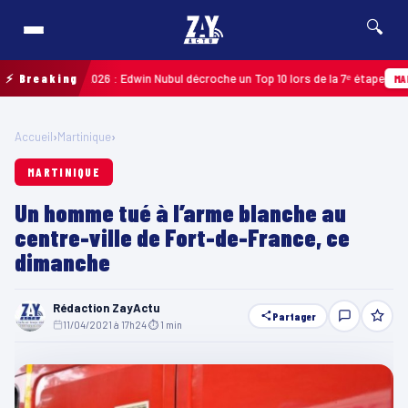
🔍
uadeloupe 2026 : Edwin Nubul décroche un Top 10 lors de la 7ᵉ étape
⚡ Breaking
MARTINI
Accueil
›
Martinique
›
MARTINIQUE
Un homme tué à l’arme blanche au
centre-ville de Fort-de-France, ce
dimanche
Rédaction ZayActu
Partager
11/04/2021 à 17h24
·
⏱ 1 min