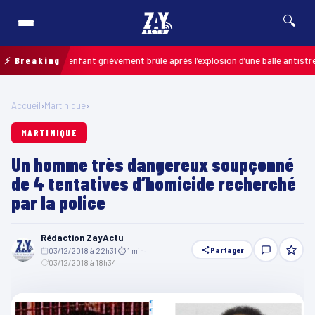
🔍
alais : un enfant grièvement brûlé après l’explosion d’une balle antistress a
⚡ Breaking
Accueil
›
Martinique
›
MARTINIQUE
Un homme très dangereux soupçonné
de 4 tentatives d’homicide recherché
par la police
Rédaction ZayActu
Partager
03/12/2018 à 22h31
·
⏱ 1 min
·
03/12/2018 à 18h34