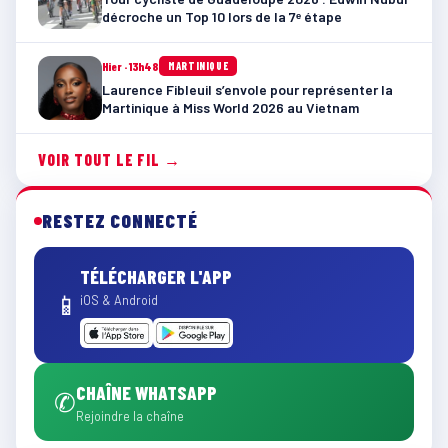
décroche un Top 10 lors de la 7ᵉ étape
Hier · 13h48
MARTINIQUE
Laurence Fibleuil s’envole pour représenter la
Martinique à Miss World 2026 au Vietnam
VOIR TOUT LE FIL →
RESTEZ CONNECTÉ
TÉLÉCHARGER L'APP
📱
iOS & Android
CHAÎNE WHATSAPP
✆
Rejoindre la chaîne