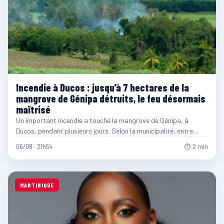
Incendie à Ducos : jusqu’à 7 hectares de la
mangrove de Génipa détruits, le feu désormais
maîtrisé
Un important incendie a touché la mangrove de Génipa, à
Ducos, pendant plusieurs jours. Selon la municipalité, entre…
06/08 · 21h54
⏱ 2 min
MARTINIQUE