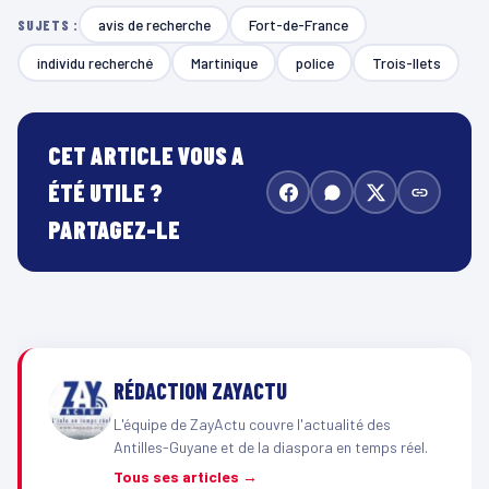
avis de recherche
Fort-de-France
SUJETS :
individu recherché
Martinique
police
Trois-Ilets
CET ARTICLE VOUS A
ÉTÉ UTILE ?
PARTAGEZ-LE
RÉDACTION ZAYACTU
L'équipe de ZayActu couvre l'actualité des
Antilles-Guyane et de la diaspora en temps réel.
Tous ses articles →