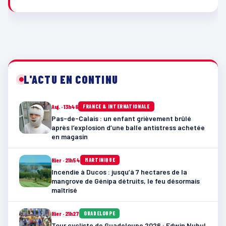
L'ACTU EN CONTINU
Auj. · 13h46
FRANCE & INTERNATIONALE
Pas-de-Calais : un enfant grièvement brûlé
après l’explosion d’une balle antistress achetée
en magasin
Hier · 21h54
MARTINIQUE
Incendie à Ducos : jusqu’à 7 hectares de la
mangrove de Génipa détruits, le feu désormais
maîtrisé
Hier · 21h27
GUADELOUPE
Tour cycliste de Guadeloupe 2026 : Edwin Nubul