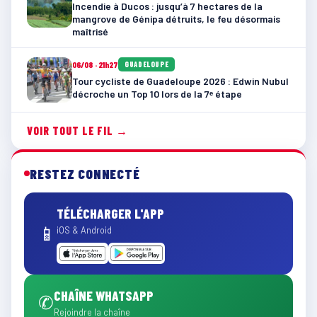
Incendie à Ducos : jusqu’à 7 hectares de la
mangrove de Génipa détruits, le feu désormais
maîtrisé
06/08 · 21h27
GUADELOUPE
Tour cycliste de Guadeloupe 2026 : Edwin Nubul
décroche un Top 10 lors de la 7ᵉ étape
VOIR TOUT LE FIL →
RESTEZ CONNECTÉ
TÉLÉCHARGER L'APP
📱
iOS & Android
CHAÎNE WHATSAPP
✆
Rejoindre la chaîne