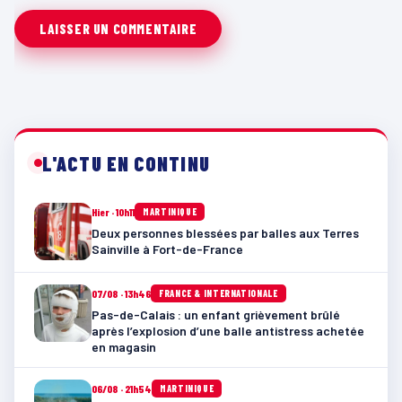
L'ACTU EN CONTINU
Hier · 10h11
MARTINIQUE
Deux personnes blessées par balles aux Terres
Sainville à Fort-de-France
07/08 · 13h46
FRANCE & INTERNATIONALE
Pas-de-Calais : un enfant grièvement brûlé
après l’explosion d’une balle antistress achetée
en magasin
06/08 · 21h54
MARTINIQUE