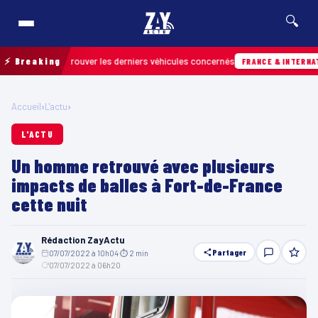
🔍
 pour retrouver les derniers véhicules concernés
⚡ Breaking
FRANCE & INTERNATIONALE
Accueil
›
L'actu
›
L'ACTU
Un homme retrouvé avec plusieurs
impacts de balles à Fort-de-France
cette nuit
Rédaction ZayActu
Partager
07/07/2022 à 10h04
·
⏱ 2 min
·
07/07/2022 à 06h20