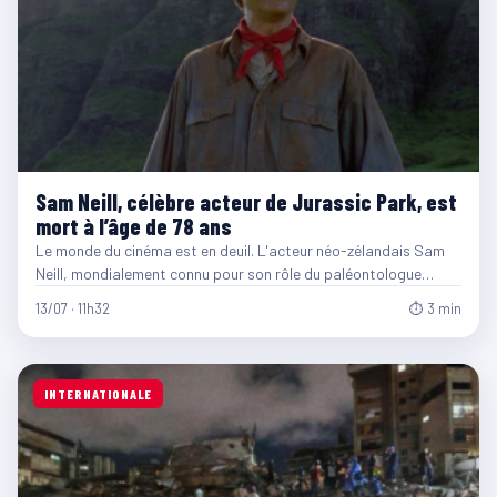
Sam Neill, célèbre acteur de Jurassic Park, est
mort à l’âge de 78 ans
Le monde du cinéma est en deuil. L'acteur néo-zélandais Sam
Neill, mondialement connu pour son rôle du paléontologue…
13/07 · 11h32
⏱ 3 min
INTERNATIONALE