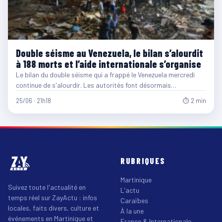
Double séisme au Venezuela, le bilan s’alourdit
à 188 morts et l’aide internationale s’organise
Le bilan du double séisme qui a frappé le Venezuela mercredi
continue de s'alourdir. Les autorités font désormais…
25/06 · 21h18
⏱ 2 min
RUBRIQUES
Martinique
Suivez toute l'actualité en
L'actu
temps réel sur ZayActu : infos
Caraïbes
locales, faits divers, culture et
À la une
événements en Martinique et
France & Internationale