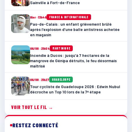
Sainville à Fort-de-France
Hier · 13h46
FRANCE & INTERNATIONALE
Pas-de-Calais : un enfant grièvement brûlé
après l’explosion d’une balle antistress achetée
en magasin
06/08 · 21h54
MARTINIQUE
Incendie à Ducos : jusqu’à 7 hectares de la
mangrove de Génipa détruits, le feu désormais
maîtrisé
06/08 · 21h27
GUADELOUPE
Tour cycliste de Guadeloupe 2026 : Edwin Nubul
décroche un Top 10 lors de la 7ᵉ étape
VOIR TOUT LE FIL →
RESTEZ CONNECTÉ