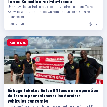
Terres Sainville à Fort-de-France
Une nouvelle fusillade s'est produite vendredi soir aux Terres
Sainville, à Fort-de-France. Un homme d'une quarantaine
d'années et…
08/08 · 10h11
⏱ 1 min
MARTINIQUE
Airbags Takata : Autos GM lance une opération
de terrain pour retrouver les derniers
véhicules concernés
Jusqu'au 31 août 2026, la concession automobile Autos GM