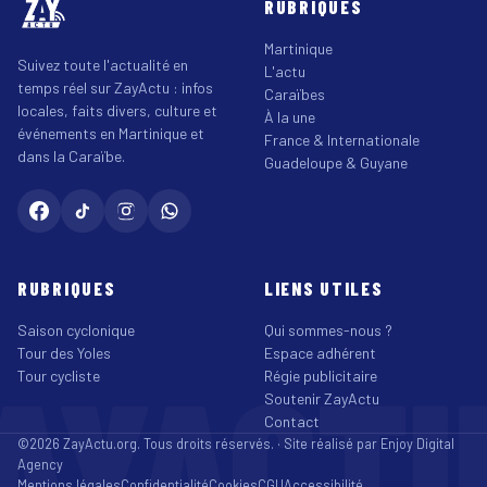
RUBRIQUES
Martinique
Suivez toute l'actualité en
L'actu
temps réel sur ZayActu : infos
Caraïbes
locales, faits divers, culture et
À la une
événements en Martinique et
France & Internationale
dans la Caraïbe.
Guadeloupe & Guyane
RUBRIQUES
LIENS UTILES
Saison cyclonique
Qui sommes-nous ?
Tour des Yoles
Espace adhérent
AYACT
Tour cycliste
Régie publicitaire
Soutenir ZayActu
Contact
©2026 ZayActu.org. Tous droits réservés. · Site réalisé par
Enjoy Digital
Agency
Mentions légales
Confidentialité
Cookies
CGU
Accessibilité