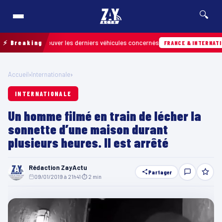
🔍
pour retrouver les derniers véhicules concernés
⚡ Breaking
FRANCE & INTERNATIONALE
Accueil
›
Internationale
›
INTERNATIONALE
Un homme filmé en train de lécher la
sonnette d’une maison durant
plusieurs heures. Il est arrêté
Rédaction ZayActu
Partager
09/01/2019 à 21h41
·
⏱ 2 min