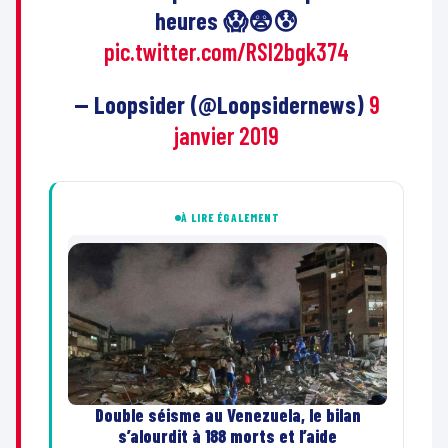
heures 😱😨😰
pic.twitter.com/RSI2bgk374
— Loopsider (@Loopsidernews)
9
janvier 2019
À LIRE ÉGALEMENT
Double séisme au Venezuela, le bilan
s’alourdit à 188 morts et l’aide