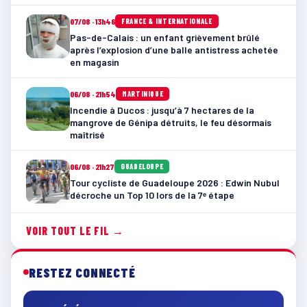
07/08 · 13h46
FRANCE & INTERNATIONALE
Pas-de-Calais : un enfant grièvement brûlé
après l’explosion d’une balle antistress achetée
en magasin
06/08 · 21h54
MARTINIQUE
Incendie à Ducos : jusqu’à 7 hectares de la
mangrove de Génipa détruits, le feu désormais
maîtrisé
06/08 · 21h27
GUADELOUPE
Tour cycliste de Guadeloupe 2026 : Edwin Nubul
décroche un Top 10 lors de la 7ᵉ étape
VOIR TOUT LE FIL →
RESTEZ CONNECTÉ