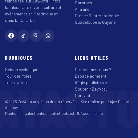
temps réel sur ZayActu : infos
Caraïbes
locales, faits divers, culture et
À la une
événements en Martinique et
France & Internationale
dans la Caraïbe.
Guadeloupe & Guyane
RUBRIQUES
LIENS UTILES
Saison cyclonique
Qui sommes-nous ?
Tour des Yoles
Espace adhérent
AYACT
Tour cycliste
Régie publicitaire
Soutenir ZayActu
Contact
©2026 ZayActu.org. Tous droits réservés. · Site réalisé par
Enjoy Digital
Agency
Mentions légales
Confidentialité
Cookies
CGU
Accessibilité