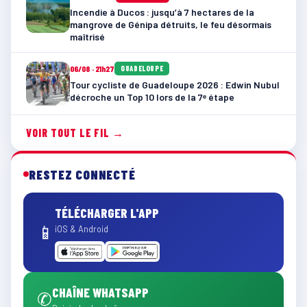
Incendie à Ducos : jusqu’à 7 hectares de la
mangrove de Génipa détruits, le feu désormais
maîtrisé
06/08 · 21h27
GUADELOUPE
Tour cycliste de Guadeloupe 2026 : Edwin Nubul
décroche un Top 10 lors de la 7ᵉ étape
VOIR TOUT LE FIL →
RESTEZ CONNECTÉ
TÉLÉCHARGER L'APP
📱
iOS & Android
CHAÎNE WHATSAPP
✆