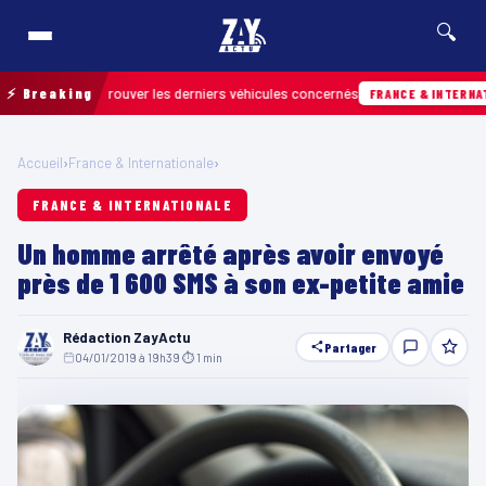
🔍
in pour retrouver les derniers véhicules concernés
⚡ Breaking
FRANCE & INTERNATIONAL
Accueil
›
France & Internationale
›
FRANCE & INTERNATIONALE
Un homme arrêté après avoir envoyé
près de 1 600 SMS à son ex-petite amie
Rédaction ZayActu
Partager
04/01/2019 à 19h39
·
⏱ 1 min