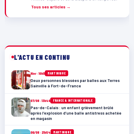
Tous ses articles →
L'ACTU EN CONTINU
Hier · 10h11
MARTINIQUE
Deux personnes blessées par balles aux Terres
Sainville à Fort-de-France
07/08 · 13h46
FRANCE & INTERNATIONALE
Pas-de-Calais : un enfant grièvement brûlé
après l’explosion d’une balle antistress achetée
en magasin
06/08 · 21h54
MARTINIQUE