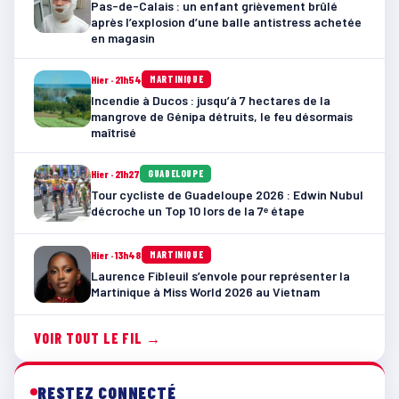
Pas-de-Calais : un enfant grièvement brûlé
après l’explosion d’une balle antistress achetée
en magasin
Hier · 21h54
MARTINIQUE
Incendie à Ducos : jusqu’à 7 hectares de la
mangrove de Génipa détruits, le feu désormais
maîtrisé
Hier · 21h27
GUADELOUPE
Tour cycliste de Guadeloupe 2026 : Edwin Nubul
décroche un Top 10 lors de la 7ᵉ étape
Hier · 13h48
MARTINIQUE
Laurence Fibleuil s’envole pour représenter la
Martinique à Miss World 2026 au Vietnam
VOIR TOUT LE FIL →
RESTEZ CONNECTÉ