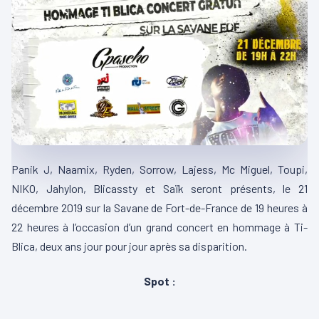
Panik J, Naamix, Ryden, Sorrow, Lajess, Mc Miguel, Toupi,
NIKO, Jahylon, Blicassty et Saïk seront présents, le 21
décembre 2019 sur la Savane de Fort-de-France de 19 heures à
22 heures à l’occasion d’un grand concert en hommage à Ti-
Blica, deux ans jour pour jour après sa disparition.
Spot :
00:00
00:43
L