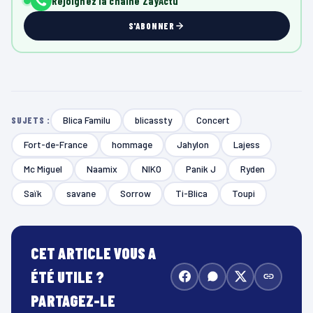
Rejoignez la chaîne ZayActu
S'ABONNER
Blica Familu
blicassty
Concert
SUJETS :
Fort-de-France
hommage
Jahylon
Lajess
Mc Miguel
Naamix
NIKO
Panik J
Ryden
Saïk
savane
Sorrow
Ti-Blica
Toupi
CET ARTICLE VOUS A
ÉTÉ UTILE ?
PARTAGEZ-LE