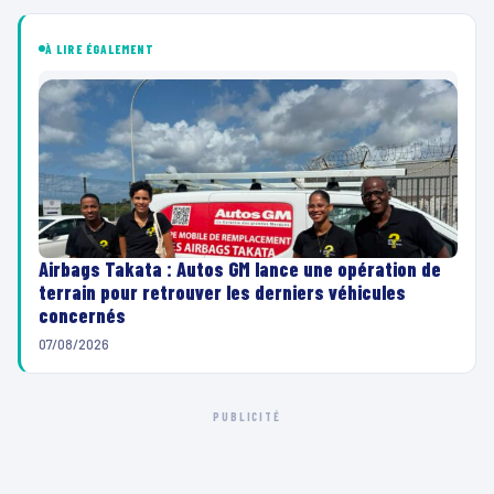
e
À LIRE ÉGALEMENT
c
t
e
u
r
v
i
d
Airbags Takata : Autos GM lance une opération de
terrain pour retrouver les derniers véhicules
é
concernés
o
07/08/2026
PUBLICITÉ