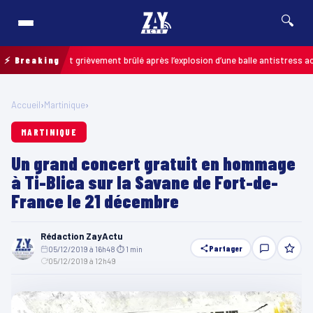
🔍
: un enfant grièvement brûlé après l’explosion d’une balle antistress acheté
⚡ Breaking
Accueil
›
Martinique
›
MARTINIQUE
Un grand concert gratuit en hommage
à Ti-Blica sur la Savane de Fort-de-
France le 21 décembre
Rédaction ZayActu
Partager
05/12/2019 à 16h48
·
⏱ 1 min
·
05/12/2019 à 12h49