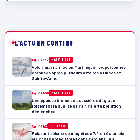
L'ACTU EN CONTINU
Auj. · 17h34
MARTINIQUE
Vols à main armée en Martinique : six personnes
écrouées après plusieurs affaires à Ducos et
Sainte-Anne
Auj. · 14h50
MARTINIQUE
Une épaisse brume de poussières dégrade
fortement la qualité de l’air, l’alerte pollution
déclenchée
Auj. · 14h21
COLOMBIE
Puissant séisme de magnitude 7,4 en Colombie,
les ondes enregistrées dans l’arc antillais