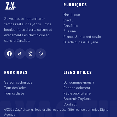
RUBRIQUES
Martinique
Suivez toute l'actualité en
L'actu
temps réel sur ZayActu : infos
Caraïbes
locales, faits divers, culture et
À la une
événements en Martinique et
France & Internationale
dans la Caraïbe.
Guadeloupe & Guyane
RUBRIQUES
LIENS UTILES
Saison cyclonique
Qui sommes-nous ?
Tour des Yoles
Espace adhérent
AYACT
Tour cycliste
Régie publicitaire
Soutenir ZayActu
Contact
©2026 ZayActu.org. Tous droits réservés. · Site réalisé par
Enjoy Digital
Agency