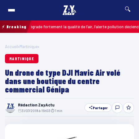
🔍
ières dégrade fortement la qualité de l’air, l’alerte pollution déclenchée
⚡ Breaking
C
Accueil
›
Martinique
›
MARTINIQUE
Un drone de type DJI Mavic Air volé
dans une boutique du centre
commercial Génipa
Rédaction ZayActu
Partager
31/07/2019 à 15h03
·
⏱ 1 min