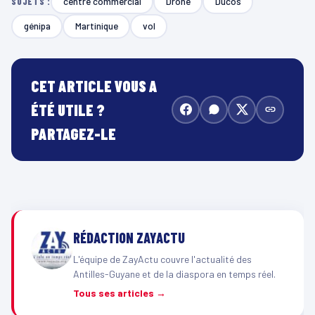
centre commercial
Drone
Ducos
SUJETS :
génipa
Martinique
vol
CET ARTICLE VOUS A
ÉTÉ UTILE ?
PARTAGEZ-LE
RÉDACTION ZAYACTU
L'équipe de ZayActu couvre l'actualité des
Antilles-Guyane et de la diaspora en temps réel.
Tous ses articles →