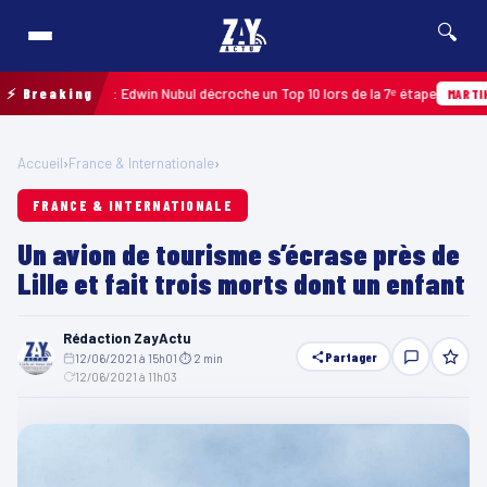
🔍
loupe 2026 : Edwin Nubul décroche un Top 10 lors de la 7ᵉ étape
⚡ Breaking
MARTINIQUE
Accueil
›
France & Internationale
›
FRANCE & INTERNATIONALE
Un avion de tourisme s’écrase près de
Lille et fait trois morts dont un enfant
Rédaction ZayActu
Partager
12/06/2021 à 15h01
·
⏱ 2 min
·
12/06/2021 à 11h03