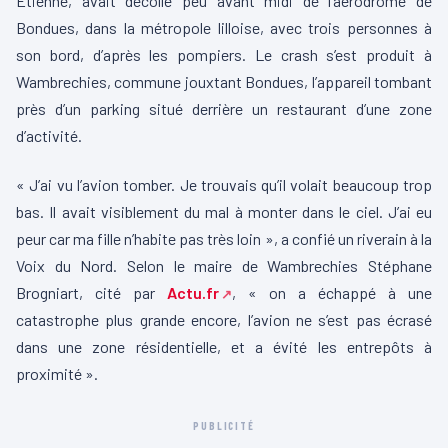
Etienne, avait décollé peu avant midi de l’aérodrome de
Bondues, dans la métropole lilloise, avec trois personnes à
son bord, d’après les pompiers. Le crash s’est produit à
Wambrechies, commune jouxtant Bondues, l’appareil tombant
près d’un parking situé derrière un restaurant d’une zone
d’activité.
« J’ai vu l’avion tomber. Je trouvais qu’il volait beaucoup trop
bas. Il avait visiblement du mal à monter dans le ciel. J’ai eu
peur car ma fille n’habite pas très loin », a confié un riverain à la
Voix du Nord. Selon le maire de Wambrechies Stéphane
Brogniart, cité par
Actu.fr
, « on a échappé à une
catastrophe plus grande encore, l’avion ne s’est pas écrasé
dans une zone résidentielle, et a évité les entrepôts à
proximité ».
PUBLICITÉ