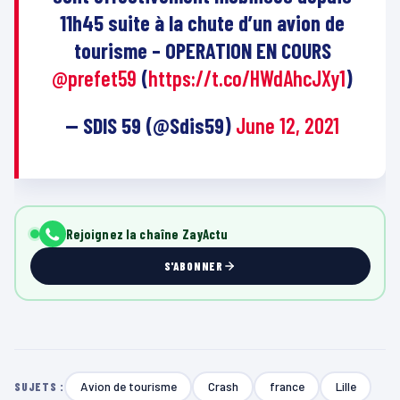
11h45 suite à la chute d’un avion de
tourisme – OPERATION EN COURS
@prefet59
(
https://t.co/HWdAhcJXy1
)
— SDIS 59 (@Sdis59)
June 12, 2021
Rejoignez la chaîne ZayActu
S'ABONNER
Avion de tourisme
Crash
france
Lille
SUJETS :