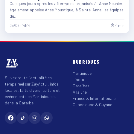
Quelques jours après les after-yoles organisés à l'Anse Meunier,
également appelée Anse Moustique, à Sainte-Anne, les équipes
du…
05/08 · 14h14
⏱ 4 min
RUBRIQUES
Martinique
Suivez toute l'actualité en
L'actu
temps réel sur ZayActu : infos
Caraïbes
locales, faits divers, culture et
À la une
événements en Martinique et
France & Internationale
dans la Caraïbe.
Guadeloupe & Guyane