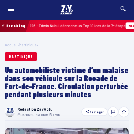
🔍
uadeloupe 2026 : Edwin Nubul décroche un Top 10 lors de la 7ᵉ étape
⚡ Breaking
MARTINI
Accueil
›
Martinique
›
MARTINIQUE
Un automobiliste victime d’un malaise
dans son véhicule sur la Rocade de
Fort-de-France. Circulation perturbée
pendant plusieurs minutes
Rédaction ZayActu
Partager
04/10/2018 à 11h19
·
⏱ 1 min