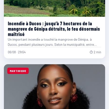
Incendie à Ducos : jusqu’à 7 hectares de la
mangrove de Génipa détruits, le feu désormais
maîtrisé
Un important incendie a touché la mangrove de Génipa, à
Ducos, pendant plusieurs jours. Selon la municipalité, entre…
06/08 · 21h54
⏱ 2 min
MARTINIQUE