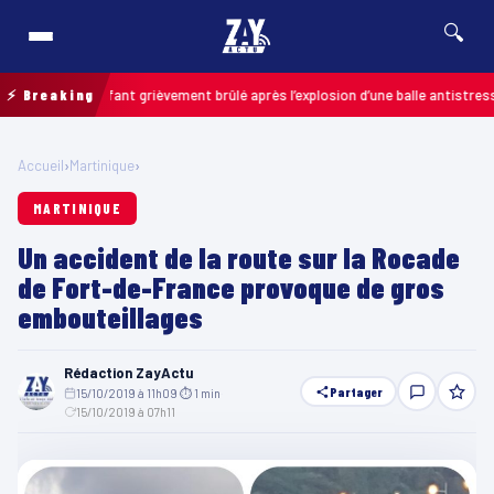
🔍
is : un enfant grièvement brûlé après l’explosion d’une balle antistress ach
⚡ Breaking
Accueil
›
Martinique
›
MARTINIQUE
Un accident de la route sur la Rocade
de Fort-de-France provoque de gros
embouteillages
Rédaction ZayActu
Partager
15/10/2019 à 11h09
·
⏱ 1 min
·
15/10/2019 à 07h11