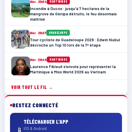
Hier · 21h54
MARTINIQUE
Incendie à Ducos : jusqu’à 7 hectares de la
mangrove de Génipa détruits, le feu désormais
maîtrisé
Hier · 21h27
GUADELOUPE
Tour cycliste de Guadeloupe 2026 : Edwin Nubul
décroche un Top 10 lors de la 7ᵉ étape
Hier · 13h48
MARTINIQUE
Laurence Fibleuil s’envole pour représenter la
Martinique à Miss World 2026 au Vietnam
VOIR TOUT LE FIL →
RESTEZ CONNECTÉ
TÉLÉCHARGER L'APP
📱
iOS & Android