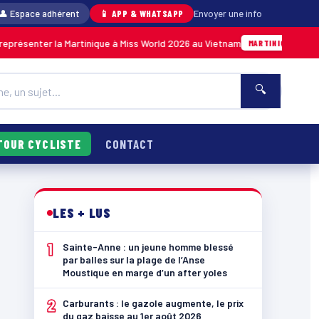
👤 Espace adhérent
📱 APP & WHATSAPP
Envoyer une info
r la Martinique à Miss World 2026 au Vietnam
05/08 · 14h14
MARTINIQUE
🔍
TOUR CYCLISTE
CONTACT
LES + LUS
1
Sainte-Anne : un jeune homme blessé
par balles sur la plage de l’Anse
Moustique en marge d’un after yoles
2
Carburants : le gazole augmente, le prix
du gaz baisse au 1er août 2026