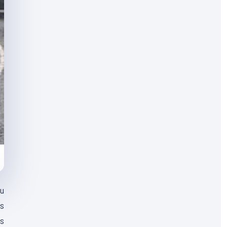
au
is
s