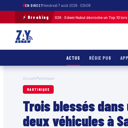
EN DIRECT
Vendredi 7 août 2026 · 02h08
⚡ Breaking
ste de Guadeloupe 2026 : Edwin Nubul décroche un Top 10 lors de la 7ᵉ ét
ACTUS
RÉGIE PUB
APP
Accueil
›
Martinique
›
MARTINIQUE
Trois blessés dans 
deux véhicules à S