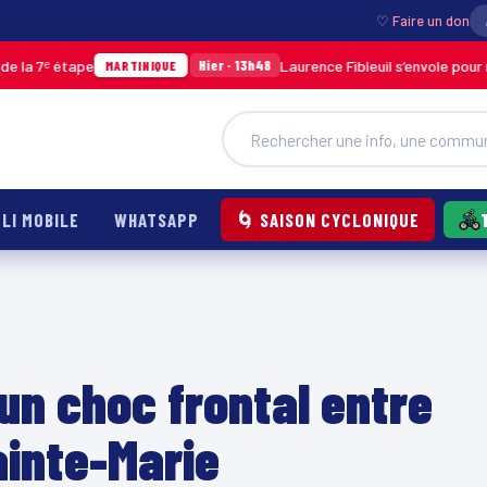
♡ Faire un don
ape
Laurence Fibleuil s’envole pour représente
Hier · 13h48
MARTINIQUE
LI MOBILE
WHATSAPP
🌀 SAISON CYCLONIQUE
un choc frontal entre
ainte-Marie