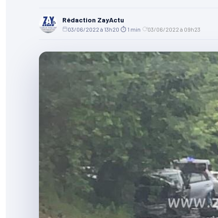
Rédaction ZayActu
03/06/2022 à 13h20
·
⏱ 1 min
·
03/06/2022 à 09h23