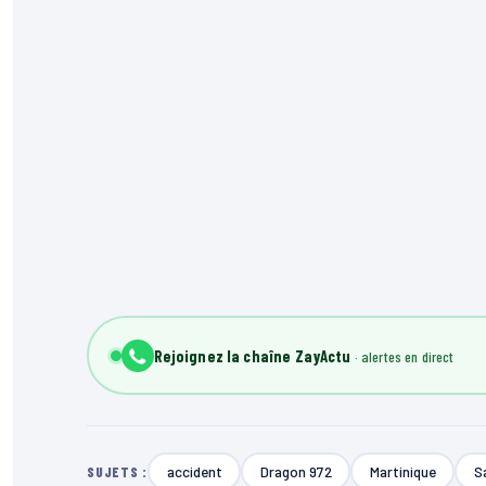
Rejoignez la chaîne ZayActu
accident
Dragon 972
Martinique
S
SUJETS :