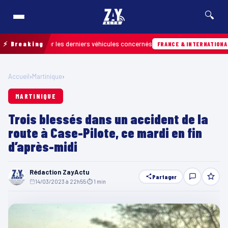
🔍
r retrouver les derniers véhicules concernés
⚡ Breaking
H
FRANCE & INTERNATIONALE
Accueil
›
Martinique
›
MARTINIQUE
Trois blessés dans un accident de la
route à Case-Pilote, ce mardi en fin
d’après-midi
Rédaction ZayActu
Partager
14/03/2023 à 22h55
·
⏱ 1 min