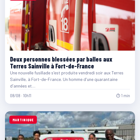
Deux personnes blessées par balles aux
Terres Sainville à Fort-de-France
Une nouvelle fusillade s'est produite vendredi soir aux Terres
Sainville, à Fort-de-France. Un homme d'une quarantaine
d'années et…
08/08 · 10h11
⏱ 1 min
MARTINIQUE