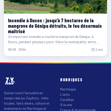
Incendie à Ducos : jusqu’à 7 hectares de la
mangrove de Génipa détruits, le feu désormais
maîtrisé
Un important incendie a touché la mangrove de Génipa, à
Ducos, pendant plusieurs jours. Selon la municipalité, entre…
06/08 · 21h54
⏱ 2 min
RUBRIQUES
Martinique
Suivez toute l'actualité en
L'actu
temps réel sur ZayActu : infos
Caraïbes
locales, faits divers, culture et
À la une
événements en Martinique et
France & Internationale