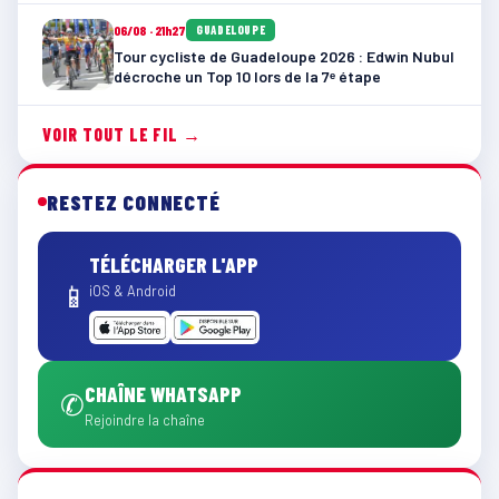
06/08 · 21h27
GUADELOUPE
Tour cycliste de Guadeloupe 2026 : Edwin Nubul
décroche un Top 10 lors de la 7ᵉ étape
VOIR TOUT LE FIL →
RESTEZ CONNECTÉ
TÉLÉCHARGER L'APP
📱
iOS & Android
CHAÎNE WHATSAPP
✆
Rejoindre la chaîne