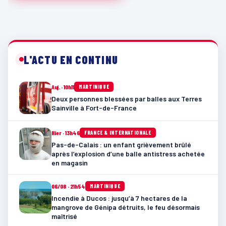
L'ACTU EN CONTINU
Auj. · 10h11
MARTINIQUE
Deux personnes blessées par balles aux Terres
Sainville à Fort-de-France
Hier · 13h46
FRANCE & INTERNATIONALE
Pas-de-Calais : un enfant grièvement brûlé
après l’explosion d’une balle antistress achetée
en magasin
06/08 · 21h54
MARTINIQUE
Incendie à Ducos : jusqu’à 7 hectares de la
mangrove de Génipa détruits, le feu désormais
maîtrisé