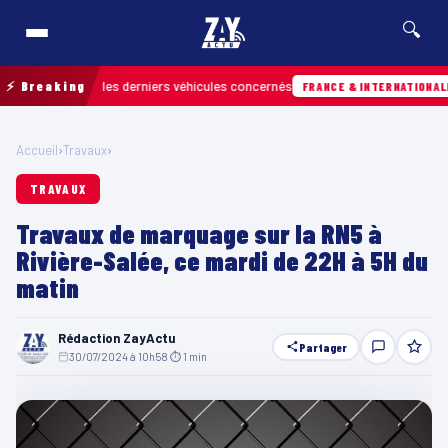
🔍
r retrouver les derniers véhicules concernés
⚡ Breaking
Hi
FRANCE & INTERNATIONALE
Accueil
›
Travaux
›
TRAVAUX
Travaux de marquage sur la RN5 à
Rivière-Salée, ce mardi de 22H à 5H du
matin
Rédaction ZayActu
Partager
30/07/2024 à 10h58
·
⏱ 1 min