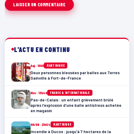
L'ACTU EN CONTINU
Auj. · 10h11
MARTINIQUE
Deux personnes blessées par balles aux Terres
Sainville à Fort-de-France
Hier · 13h46
FRANCE & INTERNATIONALE
Pas-de-Calais : un enfant grièvement brûlé
après l’explosion d’une balle antistress achetée
en magasin
06/08 · 21h54
MARTINIQUE
Incendie à Ducos : jusqu’à 7 hectares de la