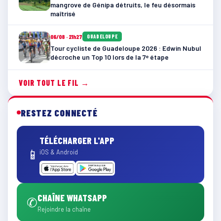
mangrove de Génipa détruits, le feu désormais
maîtrisé
06/08 · 21h27
GUADELOUPE
Tour cycliste de Guadeloupe 2026 : Edwin Nubul
décroche un Top 10 lors de la 7ᵉ étape
VOIR TOUT LE FIL →
RESTEZ CONNECTÉ
TÉLÉCHARGER L'APP
📱
iOS & Android
CHAÎNE WHATSAPP
✆
Rejoindre la chaîne