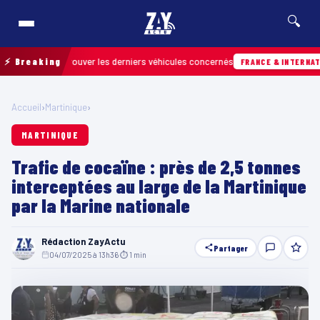
🔍
 pour retrouver les derniers véhicules concernés
⚡ Breaking
FRANCE & INTERNATIONALE
Accueil
›
Martinique
›
MARTINIQUE
Trafic de cocaïne : près de 2,5 tonnes
interceptées au large de la Martinique
par la Marine nationale
Rédaction ZayActu
Partager
04/07/2025 à 13h36
·
⏱ 1 min