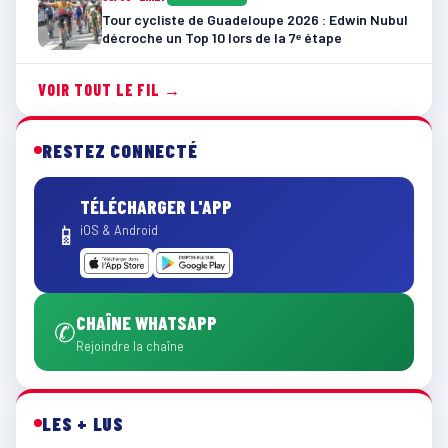
Tour cycliste de Guadeloupe 2026 : Edwin Nubul
décroche un Top 10 lors de la 7ᵉ étape
VOIR TOUT LE FIL →
RESTEZ CONNECTÉ
TÉLÉCHARGER L'APP
📱
iOS & Android
CHAÎNE WHATSAPP
✆
Rejoindre la chaîne
LES + LUS