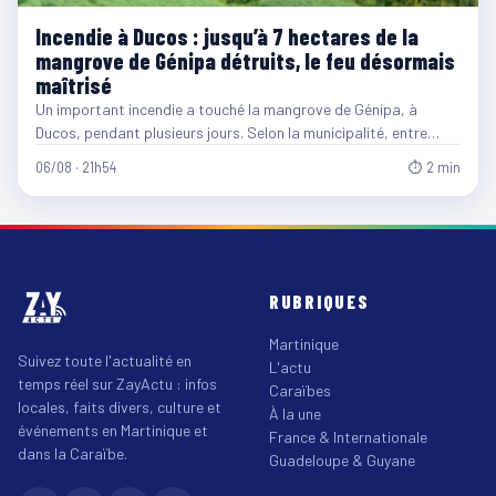
Incendie à Ducos : jusqu’à 7 hectares de la
mangrove de Génipa détruits, le feu désormais
maîtrisé
Un important incendie a touché la mangrove de Génipa, à
Ducos, pendant plusieurs jours. Selon la municipalité, entre…
06/08 · 21h54
⏱ 2 min
RUBRIQUES
Martinique
Suivez toute l'actualité en
L'actu
temps réel sur ZayActu : infos
Caraïbes
locales, faits divers, culture et
À la une
événements en Martinique et
France & Internationale
dans la Caraïbe.
Guadeloupe & Guyane