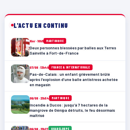
L'ACTU EN CONTINU
Hier · 10h11
MARTINIQUE
Deux personnes blessées par balles aux Terres
Sainville à Fort-de-France
07/08 · 13h46
FRANCE & INTERNATIONALE
Pas-de-Calais : un enfant grièvement brûlé
après l’explosion d’une balle antistress achetée
en magasin
06/08 · 21h54
MARTINIQUE
Incendie à Ducos : jusqu’à 7 hectares de la
mangrove de Génipa détruits, le feu désormais
maîtrisé
06/08 · 21h27
GUADELOUPE