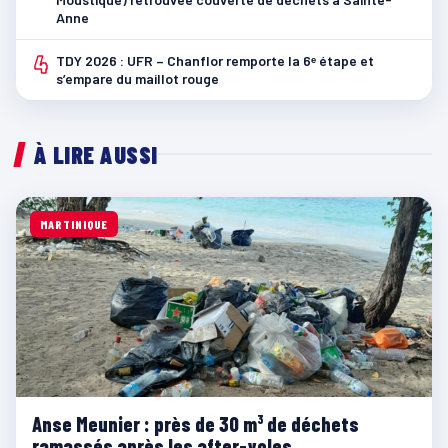
Anne
4
TDY 2026 : UFR – Chanflor remporte la 6ᵉ étape et
s’empare du maillot rouge
À LIRE AUSSI
MARTINIQUE
Anse Meunier : près de 30 m³ de déchets
ramassés après les after-yoles