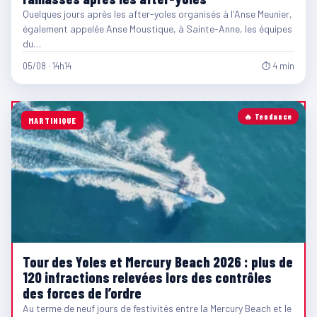
Quelques jours après les after-yoles organisés à l'Anse Meunier,
également appelée Anse Moustique, à Sainte-Anne, les équipes
du…
05/08 · 14h14
⏱ 4 min
🔥 Tendance
MARTINIQUE
Tour des Yoles et Mercury Beach 2026 : plus de
120 infractions relevées lors des contrôles
des forces de l’ordre
Au terme de neuf jours de festivités entre la Mercury Beach et le