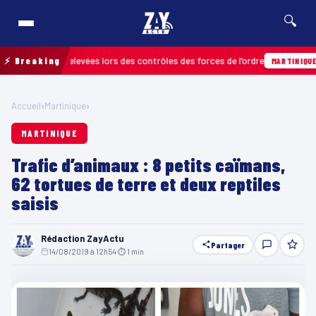
🔍
fractions relevées lors des contrôles des forces de l’ordre
⚡ Breaking
04
MARTINIQUE
Accueil
›
Martinique
›
MARTINIQUE
Trafic d’animaux : 8 petits caïmans,
62 tortues de terre et deux reptiles
saisis
Rédaction ZayActu
Partager
14/08/2019 à 12h54
·
⏱ 1 min